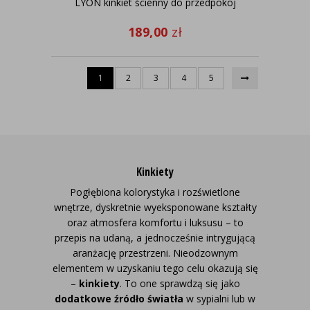
LYON kinkiet ścienny do przedpokoj
189,00
zł
1
2
3
4
5
Kinkiety
Pogłębiona kolorystyka i rozświetlone
wnętrze, dyskretnie wyeksponowane kształty
oraz atmosfera komfortu i luksusu – to
przepis na udaną, a jednocześnie intrygującą
aranżację przestrzeni. Nieodzownym
elementem w uzyskaniu tego celu okazują się
–
kinkiety
. To one sprawdzą się jako
dodatkowe źródło światła
w sypialni lub w