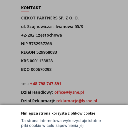
KONTAKT
CIEKOT PARTNERS SP. Z O. O.
ul. Szajnowicza - Iwanowa 55/3
42-202 Częstochowa
NIP 5732957266
REGON 529968083
KRS 0001133828
BDO 000670298
tel.:
+48 798 747 891
Dział Handlowy:
office@lysne.pl
Dział Reklamacji:
reklamacje@lysne.pl
Pracujemy od poniedziałku do piątku w godz.
Niniejsza strona korzysta z plików cookie
7:00 - 15:00
Ta strona internetowa wykorzystuje istotne
pliki cookie w celu zapewnienia jej