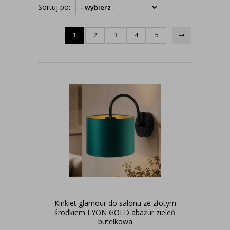
Sortuj po:
1
2
3
4
5
Kinkiet glamour do salonu ze złotym
środkiem LYON GOLD abażur zieleń
butelkowa