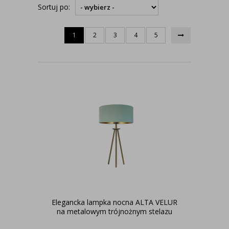
Sortuj po:
1
2
3
4
5
Elegancka lampka nocna ALTA VELUR
na metalowym trójnożnym stelazu