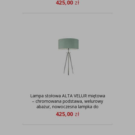
425,00
zł
Lampa stołowa ALTA VELUR miętowa
– chromowana podstawa, welurowy
abażur, nowoczesna lampka do
sypialni i salonu
425,00
zł