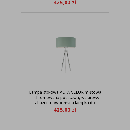
425,00
zł
Lampa stołowa ALTA VELUR miętowa
– chromowana podstawa, welurowy
abażur, nowoczesna lampka do
sypialni i salonu
425,00
zł