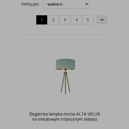
Sortuj po:
1
2
3
4
5
Elegancka lampka nocna ALTA VELUR
na metalowym trójnożnym stelazu