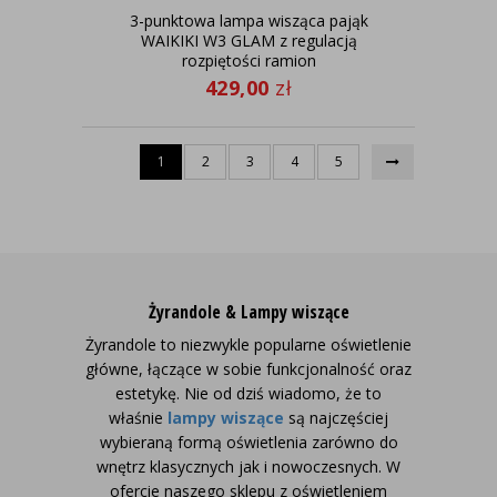
3-punktowa lampa wisząca pająk
WAIKIKI W3 GLAM z regulacją
rozpiętości ramion
429,00
zł
1
2
3
4
5
Żyrandole & Lampy wiszące
Żyrandole to niezwykle popularne oświetlenie
główne, łączące w sobie funkcjonalność oraz
estetykę. Nie od dziś wiadomo, że to
właśnie
lampy wiszące
są najczęściej
wybieraną formą oświetlenia zarówno do
wnętrz klasycznych jak i nowoczesnych.
W
ofercie naszego sklepu z oświetleniem