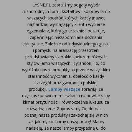
LYSNE.PL zebraliśmy bogaty wybór
różnorodnych form, kształtów i kolorów lamp
wiszących spośród których każdy (nawet
najbardziej wymagający klient!) wybierze
egzemplarz, który go urzeknie i oczaruje,
zapewniając niezapomniane doznania
estetyczne. Zależnie od indywidualnego gustu
i pomysłu na aranżację przestrzeni
przedstawiamy szerokie spektrum różnych
stylów lamp wiszących i żyrandoli. To, co
wyróżnia nasze produkty to przede wszystkim
staranność wykonania, dbałość o każdy
szczegół oraz gwarancja polskiej
produkcji.
Lampy wiszące
sprawią, że
uzyskasz w swoim mieszkaniu niepowtarzalny
klimat przytulności i równocześnie luksusu za
rozsądną cenę!
Zapraszamy Cię do nas –
poznaj nasze produkty i zakochaj się w nich
tak jak my kochamy naszą pracę! Mamy
nadzieję, że nasze lampy przypadną Ci do