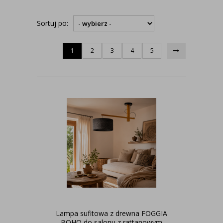
Sortuj po:
1
2
3
4
5
Lampa sufitowa z drewna FOGGIA
BOHO do salonu z rattanowym