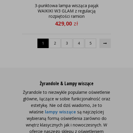
3-punktowa lampa wisząca pająk
WAIKIKI W3 GLAM z regulacją
rozpiętości ramion
429,00
zł
1
2
3
4
5
Żyrandole & Lampy wiszące
Żyrandole to niezwykle popularne oświetlenie
główne, łączące w sobie funkcjonalność oraz
estetykę. Nie od dziś wiadomo, że to
właśnie
lampy wiszące
są najczęściej
wybieraną formą oświetlenia zarówno do
wnętrz klasycznych jak i nowoczesnych.
W
ofercie naszego sklepu z oświetleniem