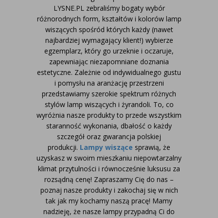
LYSNE.PL zebraliśmy bogaty wybór
różnorodnych form, kształtów i kolorów lamp
wiszących spośród których każdy (nawet
najbardziej wymagający klient!) wybierze
egzemplarz, który go urzeknie i oczaruje,
zapewniając niezapomniane doznania
estetyczne. Zależnie od indywidualnego gustu
i pomysłu na aranżację przestrzeni
przedstawiamy szerokie spektrum różnych
stylów lamp wiszących i żyrandoli. To, co
wyróżnia nasze produkty to przede wszystkim
staranność wykonania, dbałość o każdy
szczegół oraz gwarancja polskiej
produkcji.
Lampy wiszące
sprawią, że
uzyskasz w swoim mieszkaniu niepowtarzalny
klimat przytulności i równocześnie luksusu za
rozsądną cenę!
Zapraszamy Cię do nas –
poznaj nasze produkty i zakochaj się w nich
tak jak my kochamy naszą pracę! Mamy
nadzieję, że nasze lampy przypadną Ci do