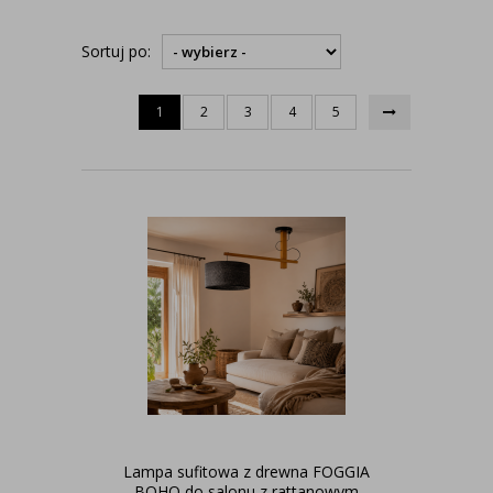
Sortuj po:
1
2
3
4
5
Lampa sufitowa z drewna FOGGIA
BOHO do salonu z rattanowym