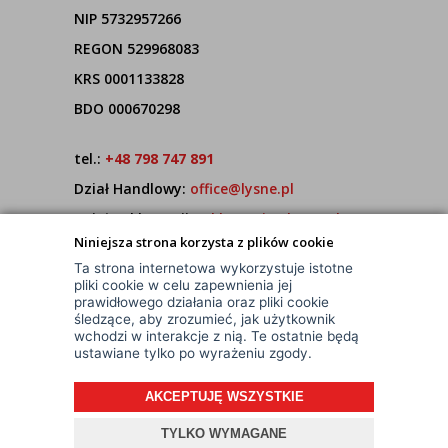
NIP 5732957266
REGON 529968083
KRS 0001133828
BDO 000670298
tel.:
+48 798 747 891
Dział Handlowy:
office@lysne.pl
Dział Reklamacji:
reklamacje@lysne.pl
Niniejsza strona korzysta z plików cookie
Pracujemy od poniedziałku do piątku w godz.
Ta strona internetowa wykorzystuje istotne
7:00 - 15:00
pliki cookie w celu zapewnienia jej
prawidłowego działania oraz pliki cookie
śledzące, aby zrozumieć, jak użytkownik
wchodzi w interakcje z nią. Te ostatnie będą
ustawiane tylko po wyrażeniu zgody.
AKCEPTUJĘ WSZYSTKIE
© Wszelkie Prawa Zastrzeżone
TYLKO WYMAGANE