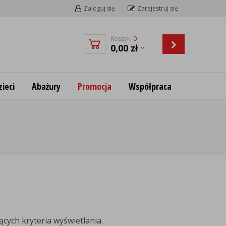
Zaloguj się
Zarejestruj się
Koszyk:
0
0,00
zł
ieci
Abażury
Promocja
Współpraca
cych kryteria wyświetlania.