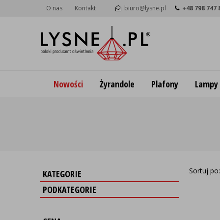
O nas
Kontakt
biuro@lysne.pl
+48 798 747 
Nowości
Żyrandole
Plafony
Lampy
Sortuj po
KATEGORIE
PODKATEGORIE