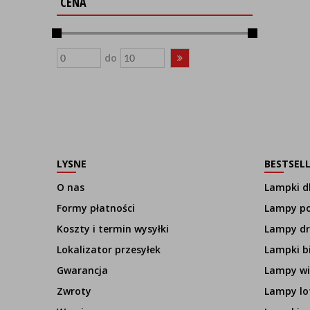
CENA
do
LYSNE
BESTSEL
O nas
Lampki dl
Formy płatności
Lampy p
Koszty i termin wysyłki
Lampy d
Lokalizator przesyłek
Lampki b
Gwarancja
Lampy wi
Zwroty
Lampy lo