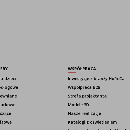
LERY
WSPÓŁPRACA
a dzieci
Inwestycje z branży HoReCa
odłogowe
Współpraca B2B
rewniane
Strefa projektanta
iurkowe
Modele 3D
szące
Nasze realizacje
ftowe
Katalogi z oświetleniem