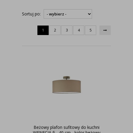
Sortuj po:
1
2
3
4
5
Beżowy plafon sufitowy do kuchni
WENECJA fi - 40 cm - kolor beżowy