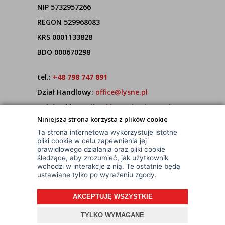
NIP 5732957266
REGON 529968083
KRS 0001133828
BDO 000670298
tel.:
+48 798 747 891
Dział Handlowy:
office@lysne.pl
Dział Reklamacji:
reklamacje@lysne.pl
Niniejsza strona korzysta z plików cookie
Pracujemy od poniedziałku do piątku w godz.
Ta strona internetowa wykorzystuje istotne
7:00 - 15:00
pliki cookie w celu zapewnienia jej
prawidłowego działania oraz pliki cookie
śledzące, aby zrozumieć, jak użytkownik
wchodzi w interakcje z nią. Te ostatnie będą
ustawiane tylko po wyrażeniu zgody.
AKCEPTUJĘ WSZYSTKIE
© Wszelkie Prawa Zastrzeżone
TYLKO WYMAGANE
Projekt i oprogramowanie sklepu:
ebexo