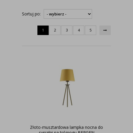
Sortuj po:
1
2
3
4
5
Złoto-musztardowa lampka nocna do
sypialni na trójnogu BERGEN