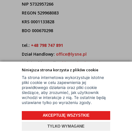
NIP 5732957266
REGON 529968083
KRS 0001133828
BDO 000670298
tel.:
+48 798 747 891
Dział Handlowy:
office@lysne.pl
Dział Reklamacji:
reklamacje@lysne.pl
Niniejsza strona korzysta z plików cookie
Pracujemy od poniedziałku do piątku w godz.
Ta strona internetowa wykorzystuje istotne
7:00 - 15:00
pliki cookie w celu zapewnienia jej
prawidłowego działania oraz pliki cookie
śledzące, aby zrozumieć, jak użytkownik
wchodzi w interakcje z nią. Te ostatnie będą
ustawiane tylko po wyrażeniu zgody.
AKCEPTUJĘ WSZYSTKIE
© Wszelkie Prawa Zastrzeżone
TYLKO WYMAGANE
Projekt i oprogramowanie sklepu:
ebexo