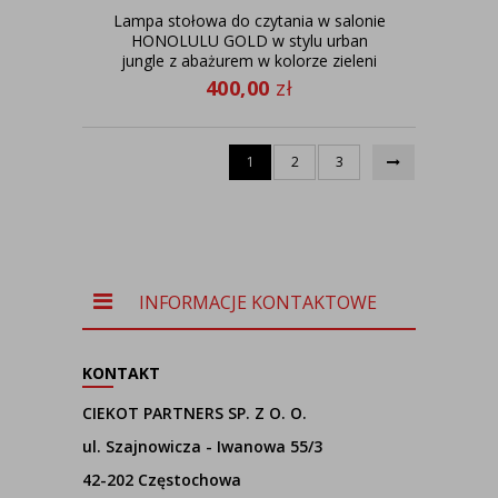
Lampa stołowa do czytania w salonie
HONOLULU GOLD w stylu urban
jungle z abażurem w kolorze zieleni
butelkowej ze złotym wnętrzem
400,00
zł
1
2
3
INFORMACJE KONTAKTOWE
KONTAKT
CIEKOT PARTNERS SP. Z O. O.
ul. Szajnowicza - Iwanowa 55/3
42-202 Częstochowa