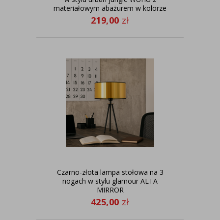
materiałowym abażurem w kolorze
zieleni butelkowej
219,00
zł
Czarno-złota lampa stołowa na 3
nogach w stylu glamour ALTA
MIRROR
425,00
zł