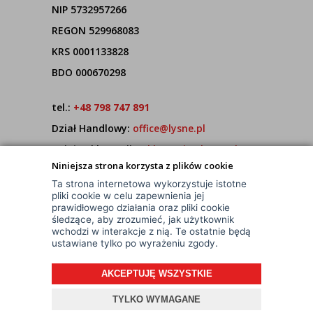
NIP 5732957266
REGON 529968083
KRS 0001133828
BDO 000670298
tel.:
+48 798 747 891
Dział Handlowy:
office@lysne.pl
Dział Reklamacji:
reklamacje@lysne.pl
Niniejsza strona korzysta z plików cookie
Pracujemy od poniedziałku do piątku w godz.
Ta strona internetowa wykorzystuje istotne
7:00 - 15:00
pliki cookie w celu zapewnienia jej
prawidłowego działania oraz pliki cookie
śledzące, aby zrozumieć, jak użytkownik
wchodzi w interakcje z nią. Te ostatnie będą
ustawiane tylko po wyrażeniu zgody.
AKCEPTUJĘ WSZYSTKIE
© Wszelkie Prawa Zastrzeżone
TYLKO WYMAGANE
Projekt i oprogramowanie sklepu:
ebexo