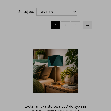
Sortuj po:
1
2
3
Złota lampka stołowa LED do sypialni
w stylu urban jungle WUHU z