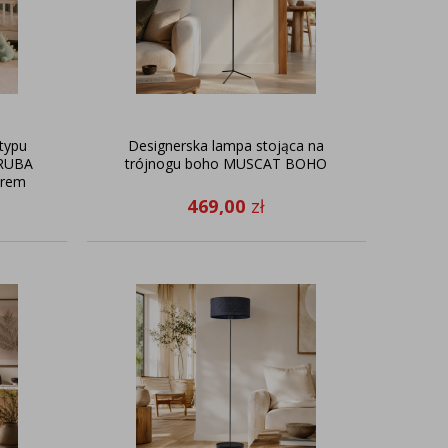
typu
Designerska lampa stojąca na
ARUBA
trójnogu boho MUSCAT BOHO
urem
469,00
zł