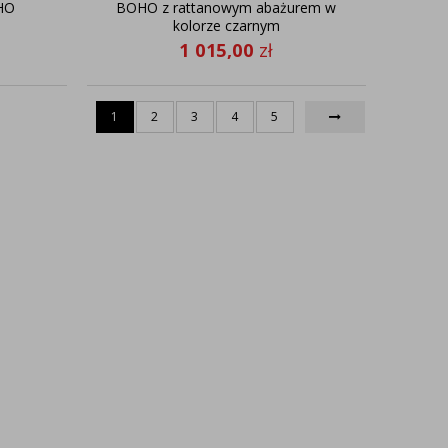
HO
BOHO z rattanowym abażurem w
kolorze czarnym
1 015,00
zł
1
2
3
4
5