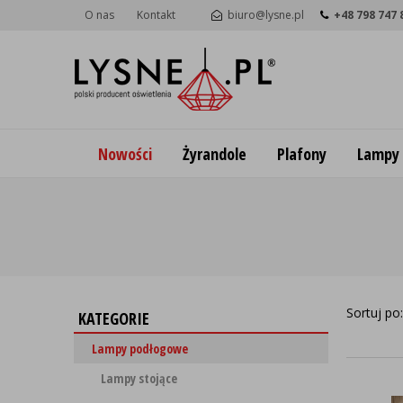
O nas
Kontakt
biuro@lysne.pl
+48 798 747 
Nowości
Żyrandole
Plafony
Lampy
Sortuj po
KATEGORIE
Lampy podłogowe
Lampy stojące