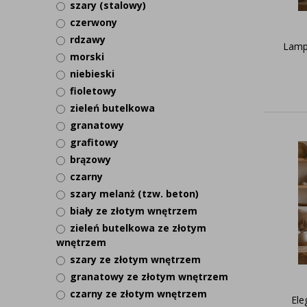
szary (stalowy)
czerwony
rdzawy
Lamp
morski
niebieski
fioletowy
zieleń butelkowa
granatowy
grafitowy
brązowy
czarny
szary melanż (tzw. beton)
biały ze złotym wnętrzem
zieleń butelkowa ze złotym
wnętrzem
szary ze złotym wnętrzem
granatowy ze złotym wnętrzem
czarny ze złotym wnętrzem
Ele