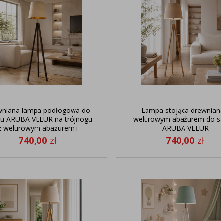
wniana lampa podłogowa do
Lampa stojąca drewnian
nu ARUBA VELUR na trójnogu
welurowym abażurem do s
z welurowym abażurem i
ARUBA VELUR
włącznikiem nożnym
740,00
zł
740,00
zł