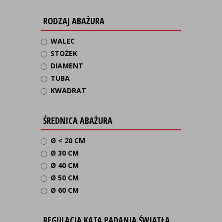
RODZAJ ABAŻURA
WALEC
STOŻEK
DIAMENT
TUBA
KWADRAT
ŚREDNICA ABAŻURA
Ø < 20 CM
Ø 30 CM
Ø 40 CM
Ø 50 CM
Ø 60 CM
REGULACJA KĄTA PADANIA ŚWIATŁA