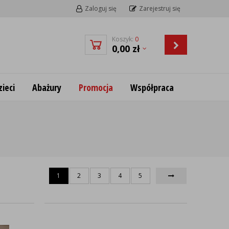
Zaloguj się
Zarejestruj się
Koszyk:
0
0,00
zł
ieci
Abażury
Promocja
Współpraca
1
2
3
4
5