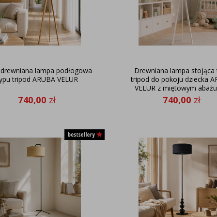
a drewniana lampa podłogowa
Drewniana lampa stojąca 
ypu tripod ARUBA VELUR
tripod do pokoju dziecka 
VELUR z miętowym abaż
740,00
zł
740,00
zł