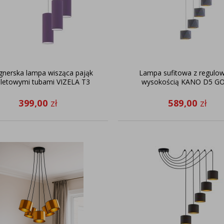
gnerska lampa wisząca pająk
Lampa sufitowa z regulo
ioletowymi tubami VIZELA T3
wysokością KANO D5 G
399,00
zł
589,00
zł