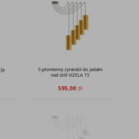
cją
5-płomienny żyrandol do jadalni
nad stół VIZELA T5
595,00
zł