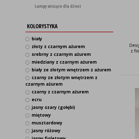
Lampy wiszące dla dzieci
KOLORYSTYKA
biały
Desi
złoty z czarnym ażurem
z f
srebrny z czarnym ażurem
miedziany z czarnym ażurem
biały ze złotym wnętrzem z ażurem
czarny ze złotym wnętrzem z
czarnym ażurem
czarny z czarnym ażurem
ecru
jasny szary (gołębi)
miętowy
musztardowy
jasny różowy
jasny fioletowy