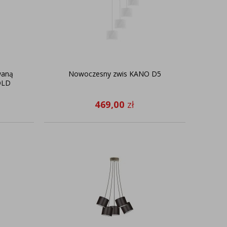
waną
Nowoczesny zwis KANO D5
OLD
469,00
zł