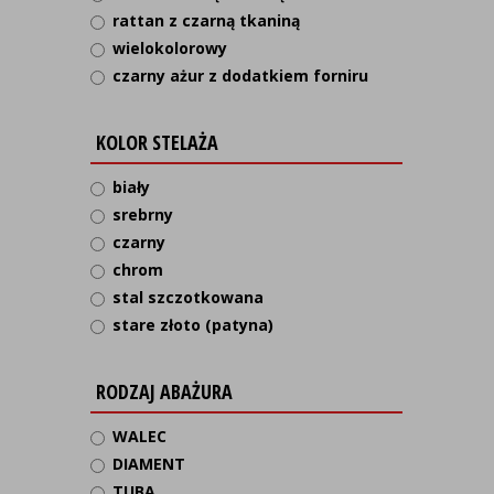
rattan z czarną tkaniną
wielokolorowy
czarny ażur z dodatkiem forniru
KOLOR STELAŻA
biały
srebrny
czarny
chrom
stal szczotkowana
stare złoto (patyna)
RODZAJ ABAŻURA
WALEC
DIAMENT
TUBA