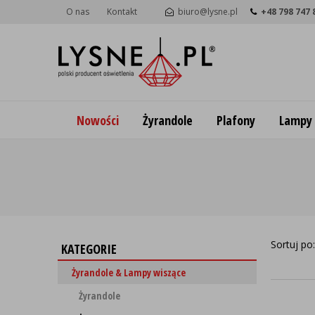
O nas
Kontakt
biuro@lysne.pl
+48 798 747 
Nowości
Żyrandole
Plafony
Lampy
Sortuj po
KATEGORIE
Żyrandole & Lampy wiszące
Żyrandole