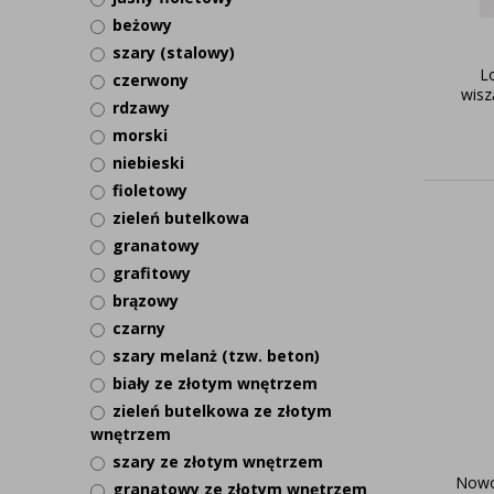
beżowy
szary (stalowy)
L
czerwony
wisz
rdzawy
morski
niebieski
fioletowy
zieleń butelkowa
granatowy
grafitowy
brązowy
czarny
szary melanż (tzw. beton)
biały ze złotym wnętrzem
zieleń butelkowa ze złotym
wnętrzem
szary ze złotym wnętrzem
Nowo
granatowy ze złotym wnętrzem