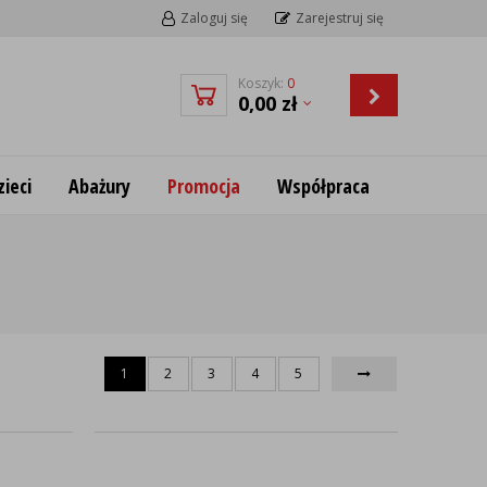
Zaloguj się
Zarejestruj się
Koszyk:
0
0,00
zł
ieci
Abażury
Promocja
Współpraca
1
2
3
4
5