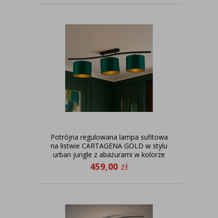
Potrójna regulowana lampa sufitowa
na listwie CARTAGENA GOLD w stylu
urban jungle z abażurami w kolorze
zieleni butelkowej
459,00
zł