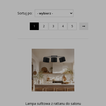
Sortuj po:
1
2
3
4
5
Lampa sufitowa z rattanu do salonu