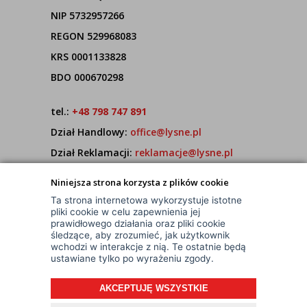
NIP 5732957266
REGON 529968083
KRS 0001133828
BDO 000670298
tel.:
+48 798 747 891
Dział Handlowy:
office@lysne.pl
Dział Reklamacji:
reklamacje@lysne.pl
Pracujemy od poniedziałku do piątku w godz.
Niniejsza strona korzysta z plików cookie
7:00 - 15:00
Ta strona internetowa wykorzystuje istotne
pliki cookie w celu zapewnienia jej
prawidłowego działania oraz pliki cookie
śledzące, aby zrozumieć, jak użytkownik
wchodzi w interakcje z nią. Te ostatnie będą
ustawiane tylko po wyrażeniu zgody.
AKCEPTUJĘ WSZYSTKIE
© Wszelkie Prawa Zastrzeżone