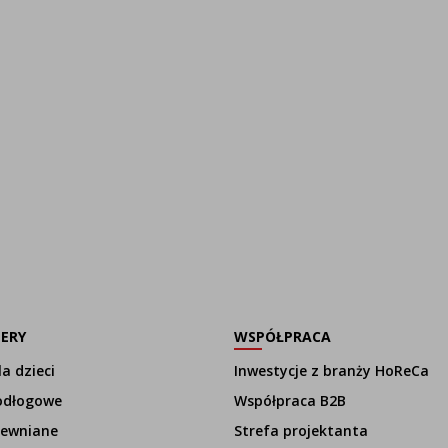
LERY
WSPÓŁPRACA
a dzieci
Inwestycje z branży HoReCa
odłogowe
Współpraca B2B
rewniane
Strefa projektanta