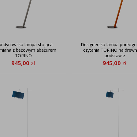
andynawska lampa stojąca
Designerska lampa podłog
wniana z beżowym abażurem
czytania TORINO na drewn
TORINO
podstawie
945,00
zł
945,00
zł