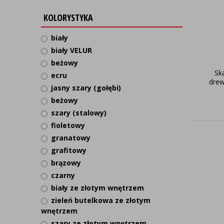
KOLORYSTYKA
biały
biały VELUR
beżowy
Sk
ecru
dre
jasny szary (gołębi)
beżowy
szary (stalowy)
fioletowy
granatowy
grafitowy
brązowy
czarny
biały ze złotym wnętrzem
zieleń butelkowa ze złotym
wnętrzem
szary ze złotym wnętrzem