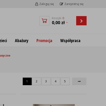
Zaloguj się
Zarejestruj się
Koszyk:
0
0,00
zł
ieci
Abażury
Promocja
Współpraca
lasyczne
1
2
3
4
5