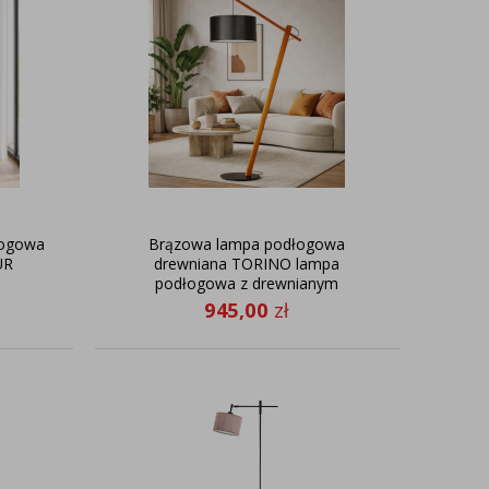
łogowa
Brązowa lampa podłogowa
UR
drewniana TORINO lampa
podłogowa z drewnianym
stelażem
945,00
zł