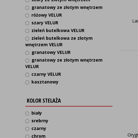
granatowy ze złotym wnętrzem
różowy VELUR
La
szary VELUR
zieleń butelkowa VELUR
zieleń butelkowa ze złotym
wnętrzem VELUR
granatowy VELUR
granatowy ze złotym wnętrzem
VELUR
czarny VELUR
kasztanowy
KOLOR STELAŻA
biały
srebrny
czarny
Oryg
chrom