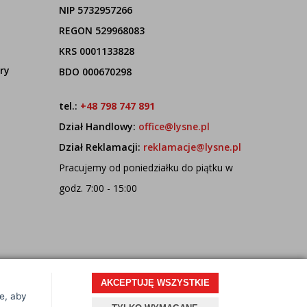
NIP 5732957266
REGON 529968083
KRS 0001133828
ry
BDO 000670298
tel.:
+48 798 747 891
Dział Handlowy:
office@lysne.pl
Dział Reklamacji:
reklamacje@lysne.pl
Pracujemy od poniedziałku do piątku w
godz. 7:00 - 15:00
AKCEPTUJĘ WSZYSTKIE
ce, aby
Projekt i oprogramowanie sklepu:
ebexo