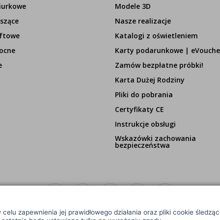
iurkowe
Modele 3D
szące
Nasze realizacje
ftowe
Katalogi z oświetleniem
ocne
Karty podarunkowe | eVouche
e
Zamów bezpłatne próbki!
Karta Dużej Rodziny
Pliki do pobrania
Certyfikaty CE
Instrukcje obsługi
Wskazówki zachowania
bezpieczeństwa
 celu zapewnienia jej prawidłowego działania oraz pliki cookie śledzą