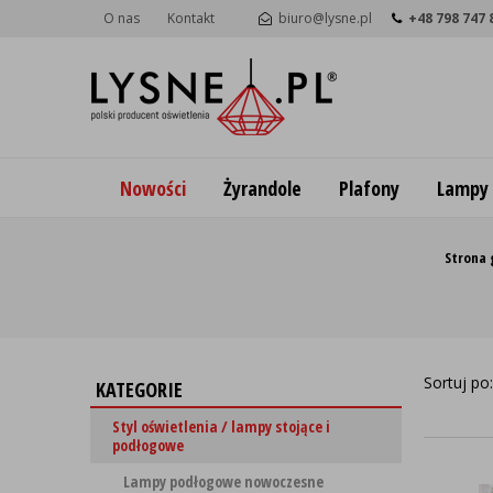
O nas
Kontakt
biuro@lysne.pl
+48 798 747 
Nowości
Żyrandole
Plafony
Lampy
Strona
Sortuj po
KATEGORIE
Styl oświetlenia / lampy stojące i
podłogowe
Lampy podłogowe nowoczesne