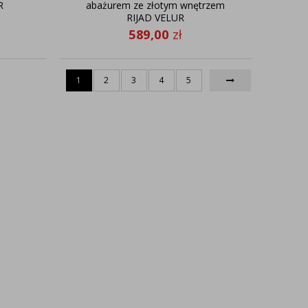
R
abażurem ze złotym wnętrzem
RIJAD VELUR
589,00
zł
1
2
3
4
5