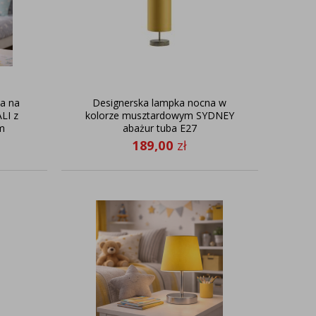
a na
Designerska lampka nocna w
LI z
kolorze musztardowym SYDNEY
m
abażur tuba E27
189,00
zł