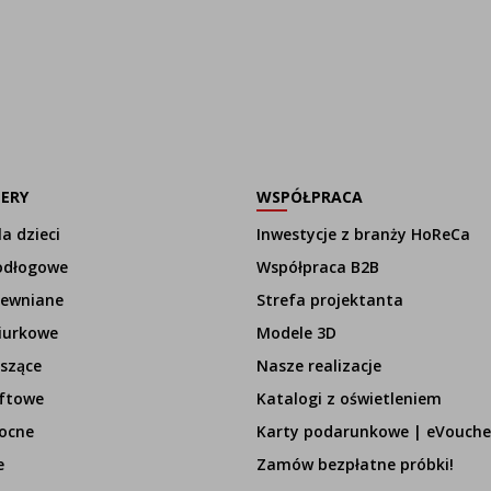
LERY
WSPÓŁPRACA
a dzieci
Inwestycje z branży HoReCa
odłogowe
Współpraca B2B
rewniane
Strefa projektanta
iurkowe
Modele 3D
szące
Nasze realizacje
ftowe
Katalogi z oświetleniem
ocne
Karty podarunkowe | eVouche
e
Zamów bezpłatne próbki!