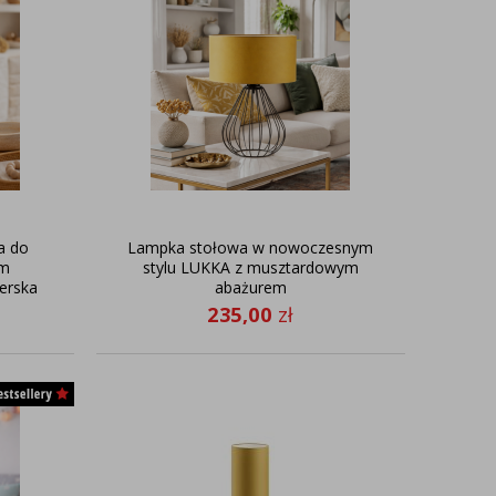
a do
Lampka stołowa w nowoczesnym
ym
stylu LUKKA z musztardowym
erska
abażurem
mu
235,00
zł