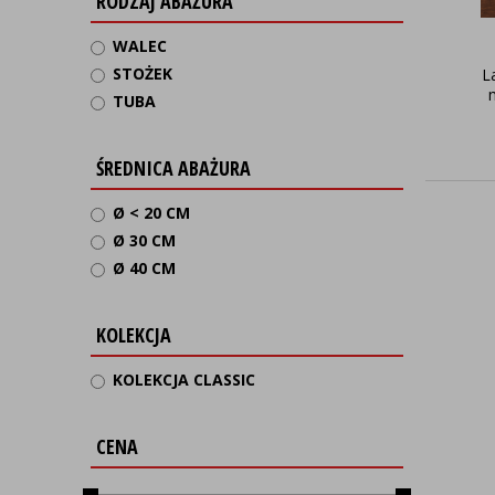
RODZAJ ABAŻURA
WALEC
STOŻEK
L
TUBA
ŚREDNICA ABAŻURA
Ø < 20 CM
Ø 30 CM
Ø 40 CM
KOLEKCJA
KOLEKCJA CLASSIC
CENA