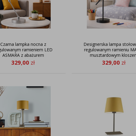
Czarna lampka nocna z
Designerska lampa stołow
gulowanym ramieniem LED
regulowanym ramieniu MA
ASMARA z abażurem
musztardowym klosze
musztardowym
329,00
zł
329,00
zł