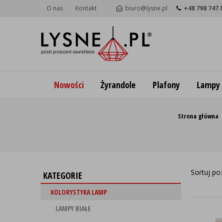
O nas
Kontakt
biuro@lysne.pl
+48 798 747 
Nowości
Żyrandole
Plafony
Lampy
Strona główna
Sortuj po
KATEGORIE
KOLORYSTYKA LAMP
LAMPY BIAŁE