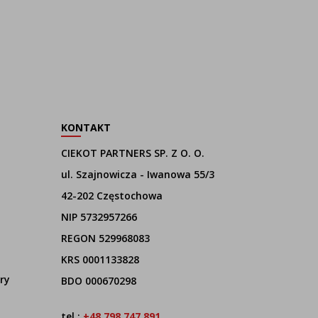
KONTAKT
CIEKOT PARTNERS SP. Z O. O.
ul. Szajnowicza - Iwanowa 55/3
42-202 Częstochowa
NIP 5732957266
REGON 529968083
KRS 0001133828
ry
BDO 000670298
tel.:
+48 798 747 891