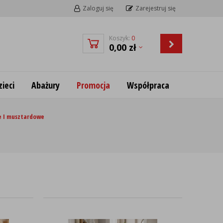
Zaloguj się
Zarejestruj się
Koszyk:
0
0,00
zł
ieci
Abażury
Promocja
Współpraca
e I musztardowe