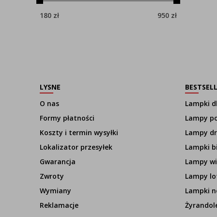
180
zł
950
zł
LYSNE
BESTSEL
O nas
Lampki dl
Formy płatności
Lampy p
Koszty i termin wysyłki
Lampy d
Lokalizator przesyłek
Lampki b
Gwarancja
Lampy wi
Zwroty
Lampy lo
Wymiany
Lampki n
Reklamacje
Żyrandol