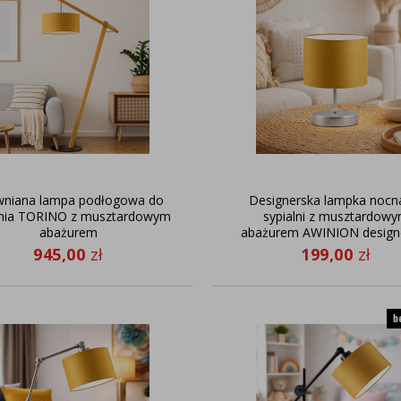
wniana lampa podłogowa do
Designerska lampka nocn
ania TORINO z musztardowym
sypialni z musztardow
abażurem
abażurem AWINION design
lampka stołowa do do
945,00
zł
199,00
zł