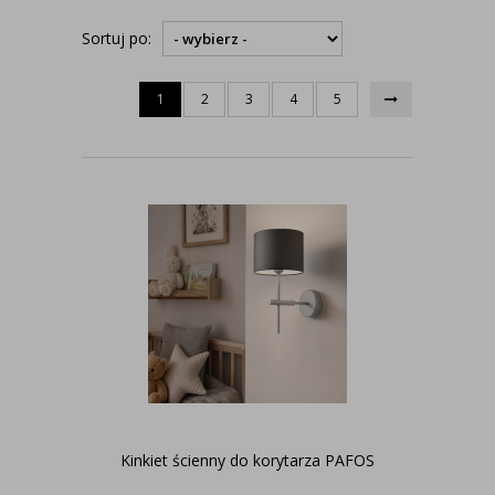
Sortuj po:
1
2
3
4
5
Kinkiet ścienny do korytarza PAFOS