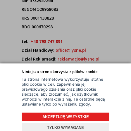
NIP 5732957266
REGON 529968083
KRS 0001133828
BDO 000670298
tel.:
+48 798 747 891
Dział Handlowy:
office@lysne.pl
Dział Reklamacji:
reklamacje@lysne.pl
Pracujemy od poniedziałku do piątku w godz.
Niniejsza strona korzysta z plików cookie
7:00 - 15:00
Ta strona internetowa wykorzystuje istotne
pliki cookie w celu zapewnienia jej
prawidłowego działania oraz pliki cookie
śledzące, aby zrozumieć, jak użytkownik
wchodzi w interakcje z nią. Te ostatnie będą
ustawiane tylko po wyrażeniu zgody.
AKCEPTUJĘ WSZYSTKIE
© Wszelkie Prawa Zastrzeżone
Projekt i oprogramowanie sklepu:
ebexo
TYLKO WYMAGANE