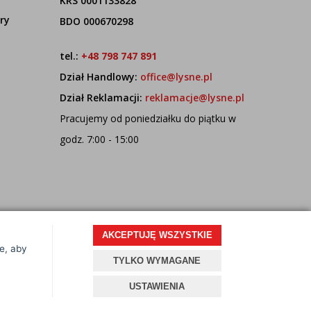
KRS 0001133828
ry
BDO 000670298
tel.:
+48 798 747 891
Dział Handlowy:
office@lysne.pl
Dział Reklamacji:
reklamacje@lysne.pl
Pracujemy od poniedziałku do piątku w
godz. 7:00 - 15:00
AKCEPTUJĘ WSZYSTKIE
ce, aby
Projekt i oprogramowanie sklepu:
ebexo
TYLKO WYMAGANE
USTAWIENIA