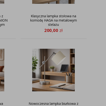
 z
Klasyczna lampka stołowa na
NION
komodę HAGA na metalowym
wym
stelażu
200,00
zł
wa
Nowoczesna lampka biurkowa z