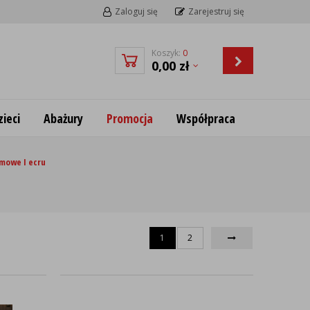
Zaloguj się
Zarejestruj się
Koszyk:
0
0,00
zł
ieci
Abażury
Promocja
Współpraca
mowe I ecru
1
2