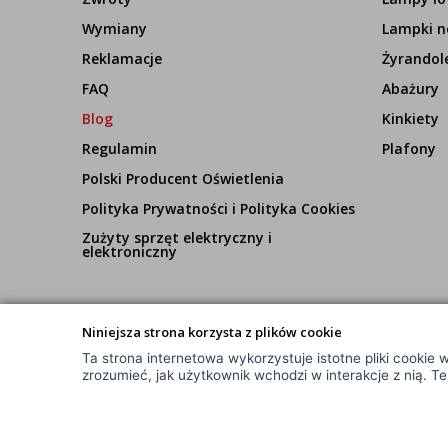
Wymiany
Lampki n
Reklamacje
Żyrandol
FAQ
Abażury
Blog
Kinkiety
Regulamin
Plafony
Polski Producent Oświetlenia
Polityka Prywatności i Polityka Cookies
Zużyty sprzęt elektryczny i
elektroniczny
Niniejsza strona korzysta z plików cookie
Ta strona internetowa wykorzystuje istotne pliki cookie w
© Wszelkie Prawa Zastrzeżone
zrozumieć, jak użytkownik wchodzi w interakcje z nią. T