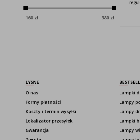
regu
160
zł
380
zł
LYSNE
BESTSEL
O nas
Lampki dl
Formy płatności
Lampy p
Koszty i termin wysyłki
Lampy d
Lokalizator przesyłek
Lampki b
Gwarancja
Lampy wi
Zwroty
Lampy lo