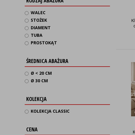
RODZAJ ABAŻURA
WALEC
STOŻEK
K
DIAMENT
TUBA
PROSTOKĄT
ŚREDNICA ABAŻURA
Ø < 20 CM
Ø 30 CM
KOLEKCJA
KOLEKCJA CLASSIC
CENA
K