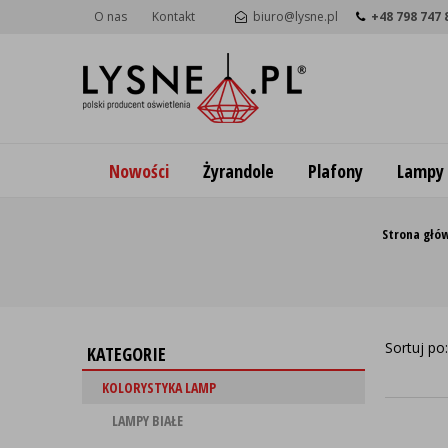
O nas
Kontakt
biuro@lysne.pl
+48 798 747 
Nowości
Żyrandole
Plafony
Lampy
Strona głó
Sortuj po
KATEGORIE
KOLORYSTYKA LAMP
LAMPY BIAŁE