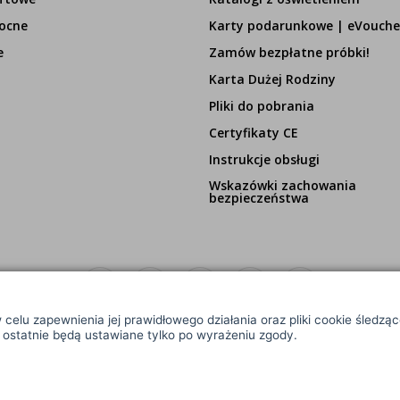
ocne
Karty podarunkowe | eVouche
e
Zamów bezpłatne próbki!
Karta Dużej Rodziny
Pliki do pobrania
Certyfikaty CE
Instrukcje obsługi
Wskazówki zachowania
bezpieczeństwa
 celu zapewnienia jej prawidłowego działania oraz pliki cookie śledzą
e ostatnie będą ustawiane tylko po wyrażeniu zgody.