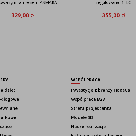
lowanym ramieniem ASMARA
regulowana BELO
329,00
zł
355,00
zł
LERY
WSPÓŁPRACA
a dzieci
Inwestycje z branży HoReCa
odłogowe
Współpraca B2B
rewniane
Strefa projektanta
iurkowe
Modele 3D
szące
Nasze realizacje
ftowe
Katalogi z oświetleniem