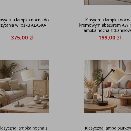
lasyczna lampka nocna do
Klasyczna lampka nocna
czytania w łożku ALASKA
kremowym abażurem AWI
lampka nocna z tkanino
abażurem
375,00
zł
199,00
zł
lasyczna lampka nocna z
Klasyczna lampa biurko