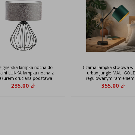
signerska lampka nocna do
Czarna lampka stołowa w 
ialni LUKKA lampka nocna z
urban jungle MALI GOLD
ażurem druciana podstawa
regulowanym ramieniem
czytania
235,00
zł
355,00
zł