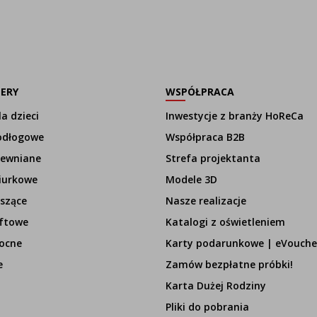
LERY
WSPÓŁPRACA
a dzieci
Inwestycje z branży HoReCa
odłogowe
Współpraca B2B
rewniane
Strefa projektanta
iurkowe
Modele 3D
szące
Nasze realizacje
ftowe
Katalogi z oświetleniem
ocne
Karty podarunkowe | eVouche
e
Zamów bezpłatne próbki!
Karta Dużej Rodziny
Pliki do pobrania