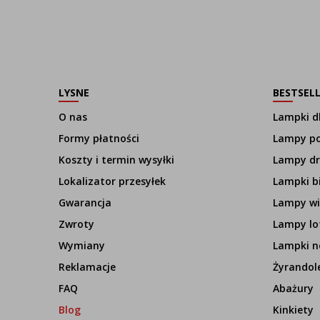
LYSNE
BESTSEL
O nas
Lampki dl
Formy płatności
Lampy p
Koszty i termin wysyłki
Lampy d
Lokalizator przesyłek
Lampki b
Gwarancja
Lampy wi
Zwroty
Lampy lo
Wymiany
Lampki n
Reklamacje
Żyrandol
FAQ
Abażury
Blog
Kinkiety