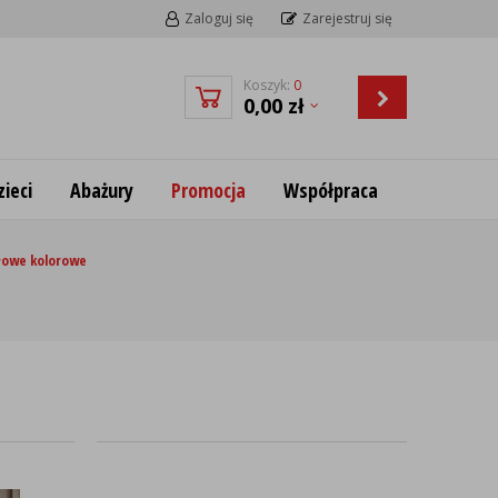
Zaloguj się
Zarejestruj się
Koszyk:
0
0,00
zł
ieci
Abażury
Promocja
Współpraca
łowe kolorowe