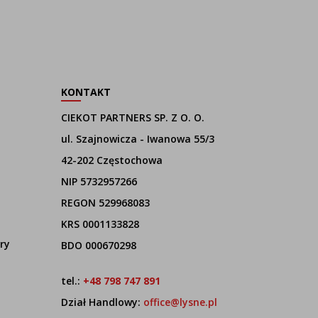
KONTAKT
CIEKOT PARTNERS SP. Z O. O.
ul. Szajnowicza - Iwanowa 55/3
42-202 Częstochowa
NIP 5732957266
REGON 529968083
KRS 0001133828
ry
BDO 000670298
tel.:
+48 798 747 891
Dział Handlowy:
office@lysne.pl