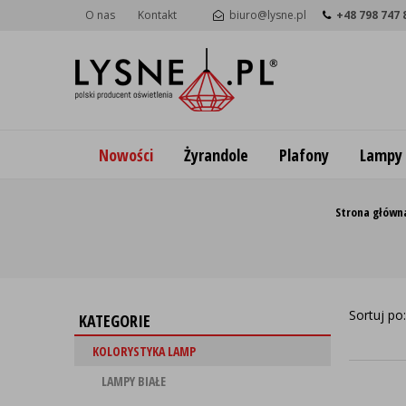
O nas
Kontakt
biuro@lysne.pl
+48 798 747 
Nowości
Żyrandole
Plafony
Lampy
Strona główn
Sortuj po
KATEGORIE
KOLORYSTYKA LAMP
LAMPY BIAŁE