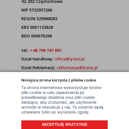
42-202 Częstochowa
NIP 5732957266
REGON 529968083
KRS 0001133828
BDO 000670298
tel.:
+48 798 747 891
Dział Handlowy:
office@lysne.pl
Dział Reklamacji:
reklamacje@lysne.pl
Pracujemy od poniedziałku do piątku w godz.
Niniejsza strona korzysta z plików cookie
7:00 - 15:00
Ta strona internetowa wykorzystuje istotne
pliki cookie w celu zapewnienia jej
prawidłowego działania oraz pliki cookie
śledzące, aby zrozumieć, jak użytkownik
wchodzi w interakcje z nią. Te ostatnie będą
ustawiane tylko po wyrażeniu zgody.
AKCEPTUJĘ WSZYSTKIE
© Wszelkie Prawa Zastrzeżone