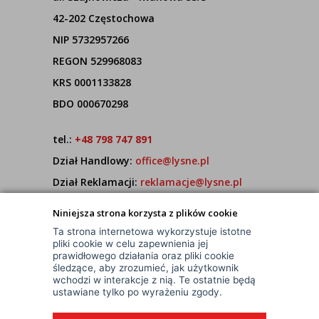
42-202 Częstochowa
NIP 5732957266
REGON 529968083
KRS 0001133828
BDO 000670298
tel.:
+48 798 747 891
Dział Handlowy:
office@lysne.pl
Dział Reklamacji:
reklamacje@lysne.pl
Pracujemy od poniedziałku do piątku w godz.
Niniejsza strona korzysta z plików cookie
7:00 - 15:00
Ta strona internetowa wykorzystuje istotne
pliki cookie w celu zapewnienia jej
prawidłowego działania oraz pliki cookie
śledzące, aby zrozumieć, jak użytkownik
wchodzi w interakcje z nią. Te ostatnie będą
ustawiane tylko po wyrażeniu zgody.