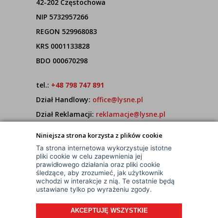
42-202 Częstochowa
NIP 5732957266
REGON 529968083
KRS 0001133828
BDO 000670298
tel.:
+48 798 747 891
Dział Handlowy:
office@lysne.pl
Dział Reklamacji:
reklamacje@lysne.pl
Pracujemy od poniedziałku do piątku w godz.
Niniejsza strona korzysta z plików cookie
7:00 - 15:00
Ta strona internetowa wykorzystuje istotne
pliki cookie w celu zapewnienia jej
prawidłowego działania oraz pliki cookie
śledzące, aby zrozumieć, jak użytkownik
wchodzi w interakcje z nią. Te ostatnie będą
ustawiane tylko po wyrażeniu zgody.
AKCEPTUJĘ WSZYSTKIE
© Wszelkie Prawa Zastrzeżone