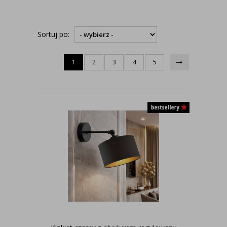
Sortuj po:
1
2
3
4
5