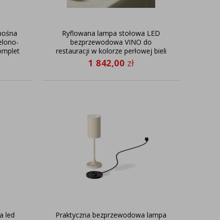
nośna
Ryflowana lampa stołowa LED
elono-
bezprzewodowa VINO do
omplet
restauracji w kolorze perłowej bieli
6 sztuk/komplet
1 842,00
zł
a led
Praktyczna bezprzewodowa lampa