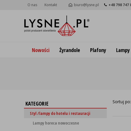
O nas
Kontakt
biuro@lysne.pl
+48 798 747 
Nowości
Żyrandole
Plafony
Lampy
Sortuj po
KATEGORIE
Styl /lampy do hotelu i restauracji
Lampy horeca nowoczesne