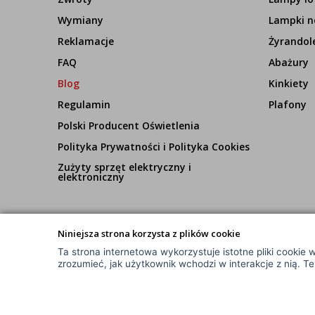
Wymiany
Lampki n
Reklamacje
Żyrandol
FAQ
Abażury
Blog
Kinkiety
Regulamin
Plafony
Polski Producent Oświetlenia
Polityka Prywatności i Polityka Cookies
Zużyty sprzęt elektryczny i
elektroniczny
Niniejsza strona korzysta z plików cookie
Ta strona internetowa wykorzystuje istotne pliki cookie w
© Wszelkie Prawa Zastrzeżone
zrozumieć, jak użytkownik wchodzi w interakcje z nią. T