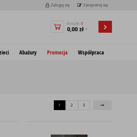
Zaloguj się
Zarejestruj się
Koszyk:
0
0,00
zł
ieci
Abażury
Promocja
Współpraca
1
2
3