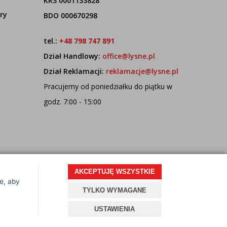
KRS 0001133828
ry
BDO 000670298
tel.:
+48 798 747 891
Dział Handlowy:
office@lysne.pl
Dział Reklamacji:
reklamacje@lysne.pl
Pracujemy od poniedziałku do piątku w
godz. 7:00 - 15:00
AKCEPTUJĘ WSZYSTKIE
ce, aby
Projekt i oprogramowanie sklepu:
ebexo
TYLKO WYMAGANE
USTAWIENIA