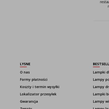
resta
LYSNE
BESTSEL
O nas
Lampki dl
Formy płatności
Lampy p
Koszty i termin wysyłki
Lampy d
Lokalizator przesyłek
Lampki b
Gwarancja
Lampy wi
Zwroty
Lampy lo