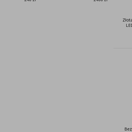
Złot
LE
Bez