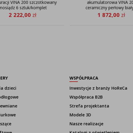
uracji VINA 200 szczotkowany
akumulatorowa VINA 2
mosiądz 6 sztuk/komplet
ceramiczny perłowy biał
sztuk/komplet
2 222,00
zł
1 872,00
zł
LERY
WSPÓŁPRACA
a dzieci
Inwestycje z branży HoReCa
odłogowe
Współpraca B2B
rewniane
Strefa projektanta
iurkowe
Modele 3D
szące
Nasze realizacje
ftowe
Katalogi z oświetleniem