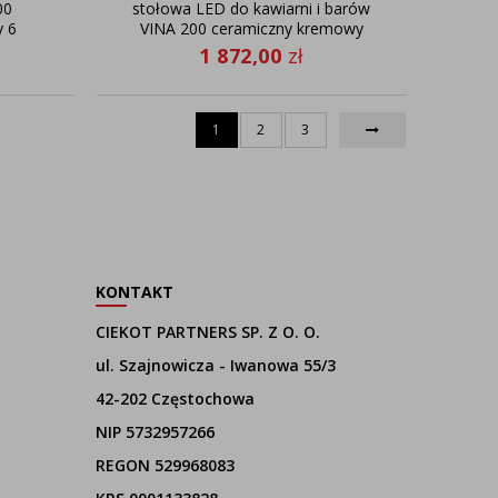
00
stołowa LED do kawiarni i barów
y 6
VINA 200 ceramiczny kremowy
biały 6 sztuk/komplet
1 872,00
zł
1
2
3
KONTAKT
CIEKOT PARTNERS SP. Z O. O.
ul. Szajnowicza - Iwanowa 55/3
42-202 Częstochowa
NIP 5732957266
REGON 529968083