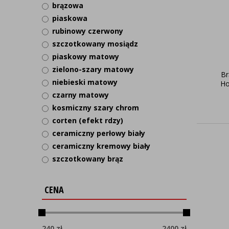
brązowa
piaskowa
rubinowy czerwony
szczotkowany mosiądz
piaskowy matowy
zielono-szary matowy
Br
niebieski matowy
Ho
czarny matowy
kosmiczny szary chrom
corten (efekt rdzy)
ceramiczny perłowy biały
ceramiczny kremowy biały
szczotkowany brąz
CENA
240
zł
2400
zł