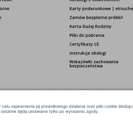
ocne
Karty podarunkowe | eVouche
e
Zamów bezpłatne próbki!
Karta Dużej Rodziny
Pliki do pobrania
Certyfikaty CE
Instrukcje obsługi
Wskazówki zachowania
bezpieczeństwa
 celu zapewnienia jej prawidłowego działania oraz pliki cookie śledzą
e ostatnie będą ustawiane tylko po wyrażeniu zgody.