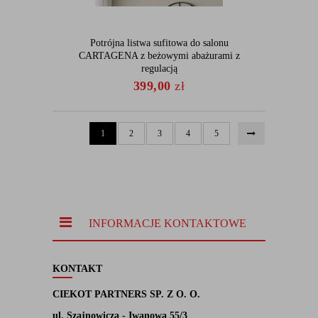
Potrójna listwa sufitowa do salonu
CARTAGENA z beżowymi abażurami z
regulacją
399,00
zł
1
2
3
4
5
INFORMACJE KONTAKTOWE
KONTAKT
CIEKOT PARTNERS SP. Z O. O.
ul. Szajnowicza - Iwanowa 55/3