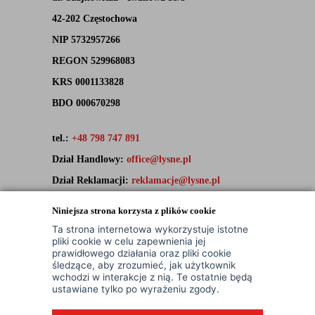
42-202 Częstochowa
NIP 5732957266
REGON 529968083
KRS 0001133828
BDO 000670298
tel.:
+48 798 747 891
Dział Handlowy:
office@lysne.pl
Dział Reklamacji:
reklamacje@lysne.pl
Pracujemy od poniedziałku do piątku w godz. 7:00 -
Niniejsza strona korzysta z plików cookie
15:00
Ta strona internetowa wykorzystuje istotne
pliki cookie w celu zapewnienia jej
prawidłowego działania oraz pliki cookie
śledzące, aby zrozumieć, jak użytkownik
wchodzi w interakcje z nią. Te ostatnie będą
ustawiane tylko po wyrażeniu zgody.