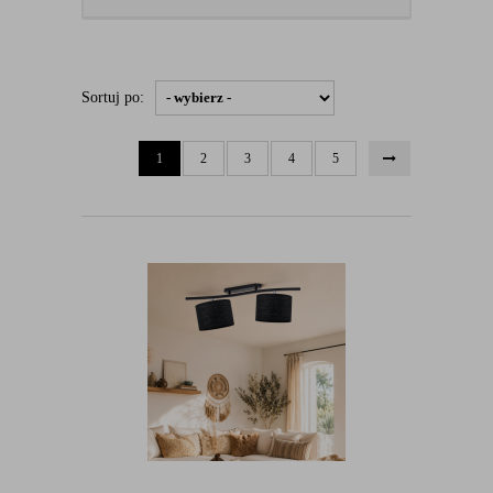
Sortuj po:
1
2
3
4
5