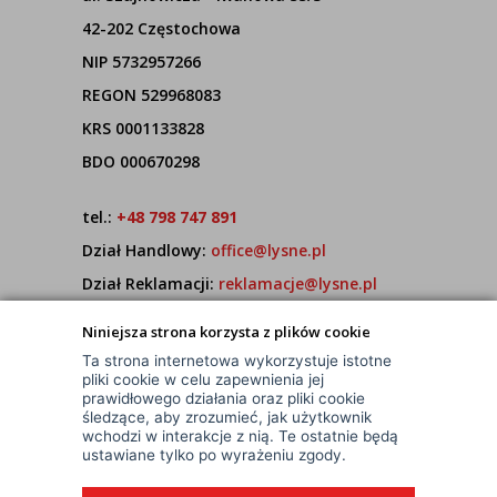
42-202 Częstochowa
NIP 5732957266
REGON 529968083
KRS 0001133828
BDO 000670298
tel.:
+48 798 747 891
Dział Handlowy:
office@lysne.pl
Dział Reklamacji:
reklamacje@lysne.pl
Pracujemy od poniedziałku do piątku w godz.
Niniejsza strona korzysta z plików cookie
7:00 - 15:00
Ta strona internetowa wykorzystuje istotne
pliki cookie w celu zapewnienia jej
prawidłowego działania oraz pliki cookie
śledzące, aby zrozumieć, jak użytkownik
wchodzi w interakcje z nią. Te ostatnie będą
ustawiane tylko po wyrażeniu zgody.