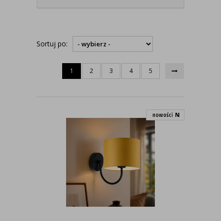
Sortuj po:
1
2
3
4
5