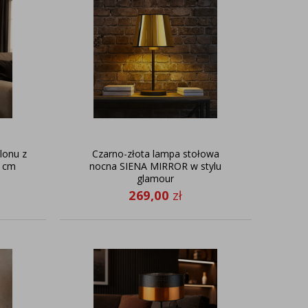
lonu z
Czarno-złota lampa stołowa
0 cm
nocna SIENA MIRROR w stylu
glamour
269,00
zł