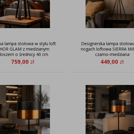
a lampa stołowa w stylu loft
Designerska lampa stołow
HOR GLAM z miedzianym
nogach loftowa SIERRA M
loszem o średnicy 40 cm
czarno-miedziana
759,00
zł
449,00
zł