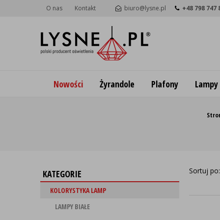
O nas
Kontakt
biuro@lysne.pl
+48 798 747 
Nowości
Żyrandole
Plafony
Lampy
Stro
Sortuj po
KATEGORIE
KOLORYSTYKA LAMP
LAMPY BIAŁE