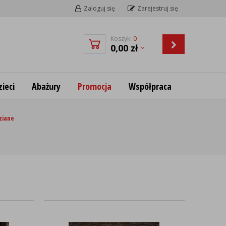
Zaloguj się
Zarejestruj się
Koszyk:
0
0,00
zł
ieci
Abażury
Promocja
Współpraca
ziane