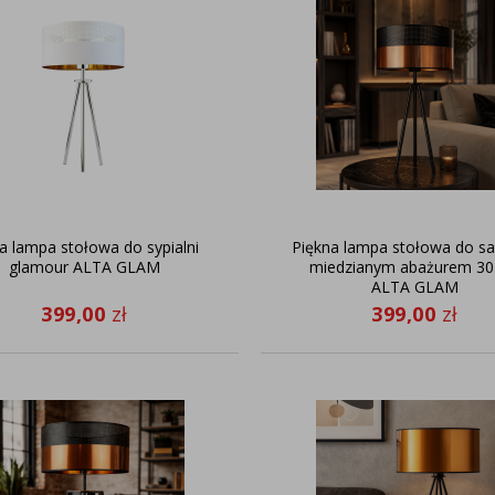
ła lampa stołowa do sypialni
Piękna lampa stołowa do sa
glamour ALTA GLAM
miedzianym abażurem 3
ALTA GLAM
399,00
zł
399,00
zł