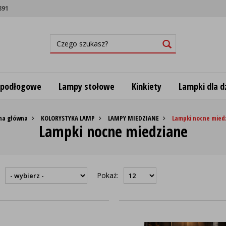
891
 podłogowe
Lampy stołowe
Kinkiety
Lampki dla dz
na główna
KOLORYSTYKA LAMP
LAMPY MIEDZIANE
Lampki nocne mied
Lampki nocne miedziane
:
Pokaż: