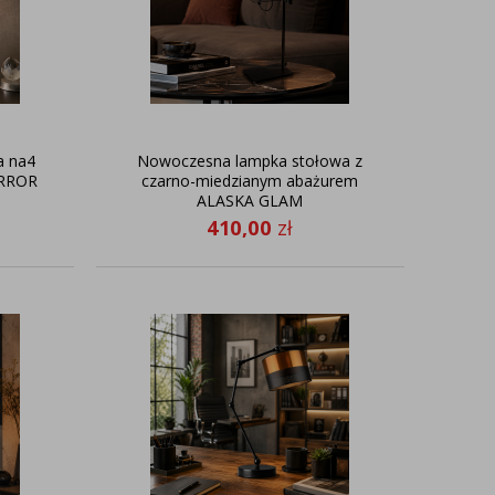
a na4
Nowoczesna lampka stołowa z
IRROR
czarno-miedzianym abażurem
ALASKA GLAM
410,00
zł