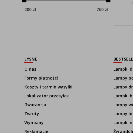
200
zł
760
zł
LYSNE
BESTSEL
O nas
Lampki dl
Formy płatności
Lampy p
Koszty i termin wysyłki
Lampy d
Lokalizator przesyłek
Lampki b
Gwarancja
Lampy wi
Zwroty
Lampy lo
Wymiany
Lampki n
Reklamacje
Żyrandol