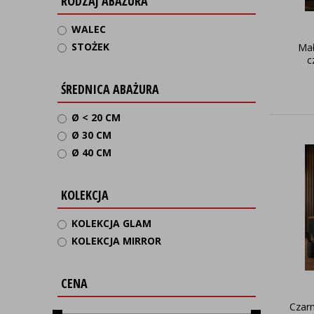
RODZAJ ABAŻURA
WALEC
STOŻEK
Mał
c
ŚREDNICA ABAŻURA
Ø < 20 CM
Ø 30 CM
Ø 40 CM
KOLEKCJA
KOLEKCJA GLAM
KOLEKCJA MIRROR
CENA
Czar