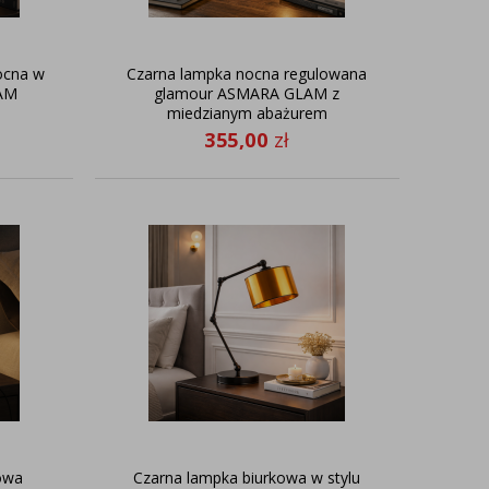
ocna w
Czarna lampka nocna regulowana
LAM
glamour ASMARA GLAM z
miedzianym abażurem
355,00
zł
owa
Czarna lampka biurkowa w stylu