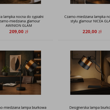
a lampka nocna do sypialni
Czarno-miedziana lampka n
zarno-miedziana glamour
stylu glamour NICEA G
AWINION GLAM
209,00
zł
220,00
zł
no-miedziana lampa biurkowa
Designerska lampa biurk