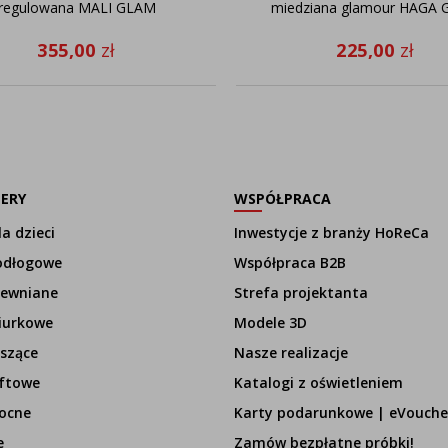
regulowana MALI GLAM
miedziana glamour HAGA
355,00
zł
225,00
zł
LERY
WSPÓŁPRACA
a dzieci
Inwestycje z branży HoReCa
odłogowe
Współpraca B2B
rewniane
Strefa projektanta
iurkowe
Modele 3D
szące
Nasze realizacje
ftowe
Katalogi z oświetleniem
ocne
Karty podarunkowe | eVouche
e
Zamów bezpłatne próbki!