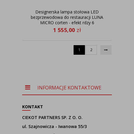
Designerska lampa stołowa LED
bezprzewodowa do restauracji LUNA
MICRO corten - efekt rdzy 6
sztuk/komplet
1 555,00
zł
1
2
INFORMACJE KONTAKTOWE
KONTAKT
CIEKOT PARTNERS SP. Z O. O.
ul. Szajnowicza - Iwanowa 55/3