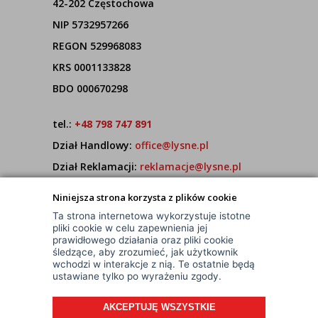
42-202 Częstochowa
NIP 5732957266
REGON 529968083
KRS 0001133828
BDO 000670298
tel.:
+48 798 747 891
Dział Handlowy:
office@lysne.pl
Dział Reklamacji:
reklamacje@lysne.pl
Pracujemy od poniedziałku do piątku w godz.
Niniejsza strona korzysta z plików cookie
7:00 - 15:00
Ta strona internetowa wykorzystuje istotne
pliki cookie w celu zapewnienia jej
prawidłowego działania oraz pliki cookie
śledzące, aby zrozumieć, jak użytkownik
wchodzi w interakcje z nią. Te ostatnie będą
ustawiane tylko po wyrażeniu zgody.
AKCEPTUJĘ WSZYSTKIE
© Wszelkie Prawa Zastrzeżone