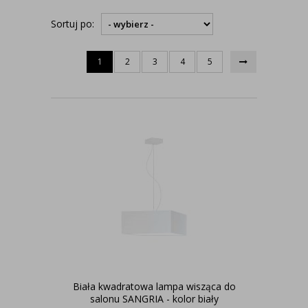
Sortuj po:
1
2
3
4
5
Biała kwadratowa lampa wisząca do
salonu SANGRIA - kolor biały