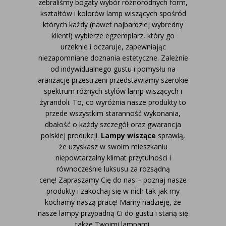
zebraliśmy bogaty wybór różnorodnych form,
kształtów i kolorów lamp wiszących spośród
których każdy (nawet najbardziej wybredny
klient!) wybierze egzemplarz, który go
urzeknie i oczaruje, zapewniając
niezapomniane doznania estetyczne. Zależnie
od indywidualnego gustu i pomysłu na
aranżację przestrzeni przedstawiamy szerokie
spektrum różnych stylów lamp wiszących i
żyrandoli. To, co wyróżnia nasze produkty to
przede wszystkim staranność wykonania,
dbałość o każdy szczegół oraz gwarancja
polskiej produkcji.
Lampy wiszące
sprawią,
że uzyskasz w swoim mieszkaniu
niepowtarzalny klimat przytulności i
równocześnie luksusu za rozsądną
cenę!
Zapraszamy Cię do nas – poznaj nasze
produkty i zakochaj się w nich tak jak my
kochamy naszą pracę! Mamy nadzieję, że
nasze lampy przypadną Ci do gustu i staną się
także Twoimi lampami.