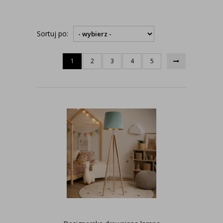
Sortuj po:
1
2
3
4
5