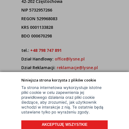
42-202 Częstochowa
NIP 5732957266
REGON 529968083
KRS 0001133828
BDO 000670298
tel.:
+48 798 747 891
Dział Handlowy:
office@lysne.pl
Dział Reklamacji:
reklamacje@lysne.pl
Pracujemy od poniedziałku do piątku w godz.
Niniejsza strona korzysta z plików cookie
7:00 - 15:00
Ta strona internetowa wykorzystuje istotne
pliki cookie w celu zapewnienia jej
prawidłowego działania oraz pliki cookie
śledzące, aby zrozumieć, jak użytkownik
wchodzi w interakcje z nią. Te ostatnie będą
ustawiane tylko po wyrażeniu zgody.
AKCEPTUJĘ WSZYSTKIE
© Wszelkie Prawa Zastrzeżone