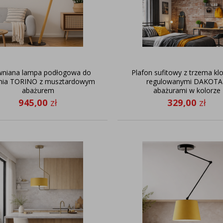
wniana lampa podłogowa do
Plafon sufitowy z trzema kl
ania TORINO z musztardowym
regulowanymi DAKOTA
abażurem
abażurami w kolorze
musztardowym
945,00
zł
329,00
zł