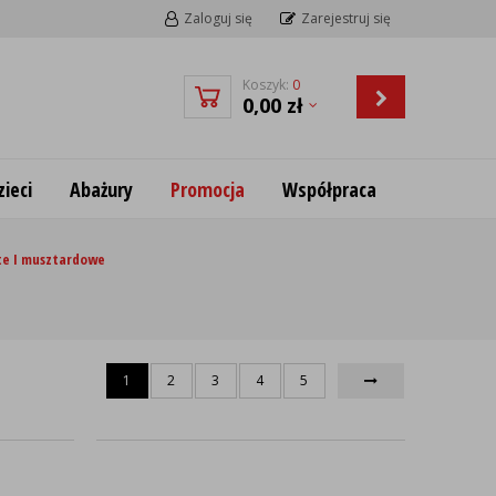
Zaloguj się
Zarejestruj się
Koszyk:
0
0,00
zł
ieci
Abażury
Promocja
Współpraca
te I musztardowe
1
2
3
4
5