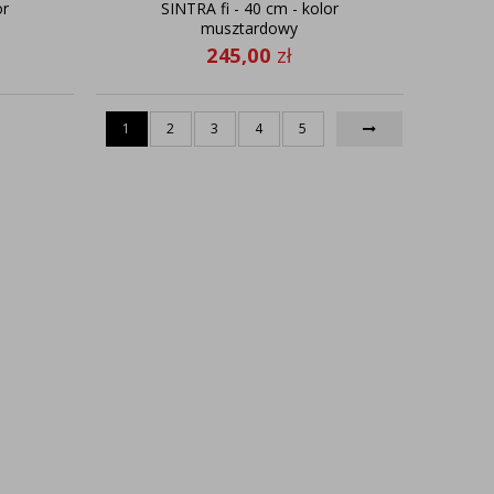
or
SINTRA fi - 40 cm - kolor
musztardowy
245,00
zł
1
2
3
4
5