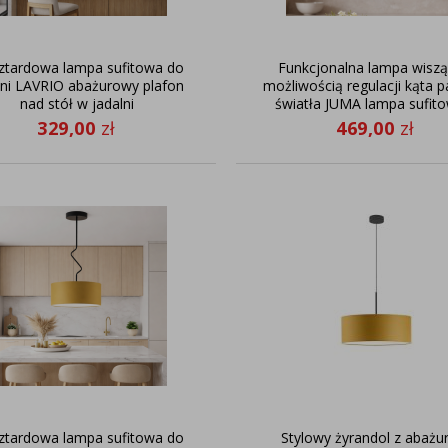
tardowa lampa sufitowa do
Funkcjonalna lampa wiszą
ni LAVRIO abażurowy plafon
możliwością regulacji kąta 
nad stół w jadalni
światła JUMA lampa sufit
ruchomym ramieniem
329,00
zł
469,00
zł
tardowa lampa sufitowa do
Stylowy żyrandol z abaż