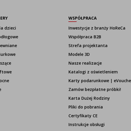
LERY
WSPÓŁPRACA
a dzieci
Inwestycje z branży HoReCa
odłogowe
Współpraca B2B
rewniane
Strefa projektanta
iurkowe
Modele 3D
szące
Nasze realizacje
ftowe
Katalogi z oświetleniem
ocne
Karty podarunkowe | eVouche
e
Zamów bezpłatne próbki!
Karta Dużej Rodziny
Pliki do pobrania
Certyfikaty CE
Instrukcje obsługi