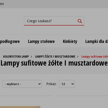
891
 podłogowe
Lampy stołowe
Kinkiety
Lampki dla dz
KOLORYSTYKA LAMP
LAMPY ŹÓŁTE I MUSZTARDOWE
Lampy sufitowe żół
Lampy sufitowe żółte I musztardowe
:
Pokaż: