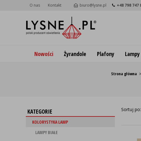
O nas
Kontakt
biuro@lysne.pl
+48 798 747 
Nowości
Żyrandole
Plafony
Lampy
Strona główna
Sortuj po
KATEGORIE
KOLORYSTYKA LAMP
LAMPY BIAŁE