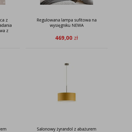
ca z
Regulowana lampa sufitowa na
padania
wysięgniku NEWA
owa z
469,00
zł
urem
Salonowy żyrandol z abażurem