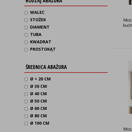
RODZAJ ABAŻURA
WALEC
STOŻEK
Musz
kuch
DIAMENT
TUBA
KWADRAT
PROSTOKĄT
ŚREDNICA ABAŻURA
Ø < 20 CM
Ø 30 CM
Ø 40 CM
Ø 50 CM
Ø 60 CM
Ø 80 CM
Ø 100 CM
Musz