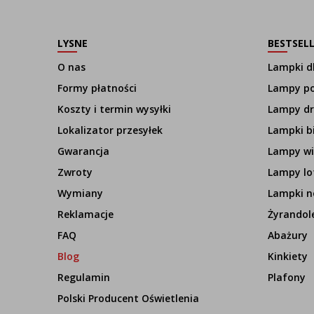
LYSNE
BESTSEL
O nas
Lampki dl
Formy płatności
Lampy p
Koszty i termin wysyłki
Lampy d
Lokalizator przesyłek
Lampki b
Gwarancja
Lampy wi
Zwroty
Lampy lo
Wymiany
Lampki n
Reklamacje
Żyrandol
FAQ
Abażury
Blog
Kinkiety
Regulamin
Plafony
Polski Producent Oświetlenia