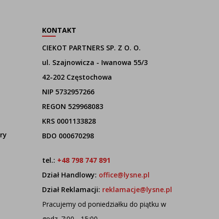
KONTAKT
CIEKOT PARTNERS SP. Z O. O.
ul. Szajnowicza - Iwanowa 55/3
42-202 Częstochowa
NIP 5732957266
REGON 529968083
KRS 0001133828
ry
BDO 000670298
tel.:
+48 798 747 891
Dział Handlowy:
office@lysne.pl
Dział Reklamacji:
reklamacje@lysne.pl
Pracujemy od poniedziałku do piątku w
godz. 7:00 - 15:00