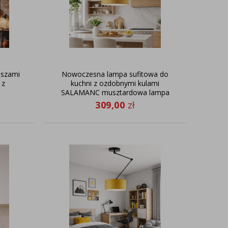
oszami
Nowoczesna lampa sufitowa do
 z
kuchni z ozdobnymi kulami
SALAMANC musztardowa lampa
sufitowa z abażurem 40 cm
309,00
zł