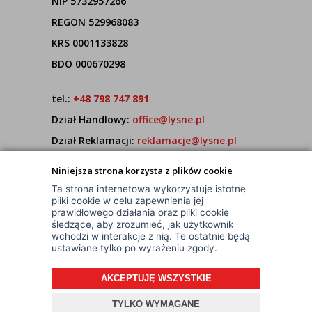
NIP 5732957266
REGON 529968083
KRS 0001133828
BDO 000670298
tel.:
+48 798 747 891
Dział Handlowy:
office@lysne.pl
Dział Reklamacji:
reklamacje@lysne.pl
Pracujemy od poniedziałku do piątku w godz.
Niniejsza strona korzysta z plików cookie
7:00 - 15:00
Ta strona internetowa wykorzystuje istotne
pliki cookie w celu zapewnienia jej
prawidłowego działania oraz pliki cookie
śledzące, aby zrozumieć, jak użytkownik
wchodzi w interakcje z nią. Te ostatnie będą
ustawiane tylko po wyrażeniu zgody.
AKCEPTUJĘ WSZYSTKIE
© Wszelkie Prawa Zastrzeżone
Projekt i oprogramowanie sklepu:
ebexo
TYLKO WYMAGANE