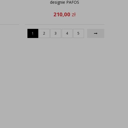
designie PAFOS
210,00
zł
1
2
3
4
5