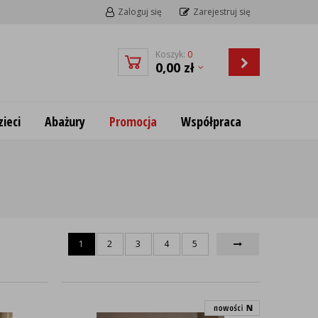
Zaloguj się
Zarejestruj się
Koszyk:
0
0,00
zł
ieci
Abażury
Promocja
Współpraca
1
2
3
4
5