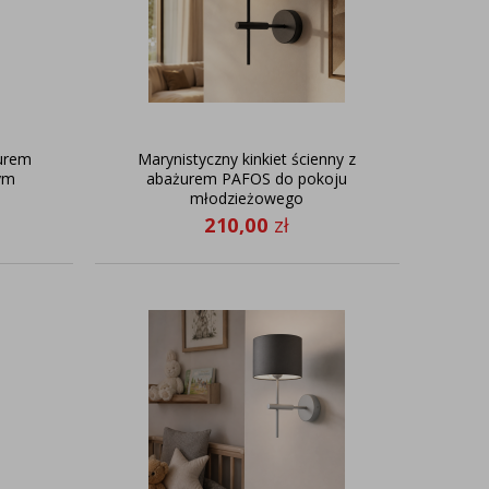
urem
Marynistyczny kinkiet ścienny z
ym
abażurem PAFOS do pokoju
młodzieżowego
210,00
zł