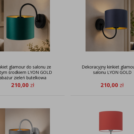
nkiet glamour do salonu ze
Dekoracyjny kinkiet glamo
otym środkiem LYON GOLD
salonu LYON GOLD
abażur zieleń butelkowa
210,00
zł
210,00
zł