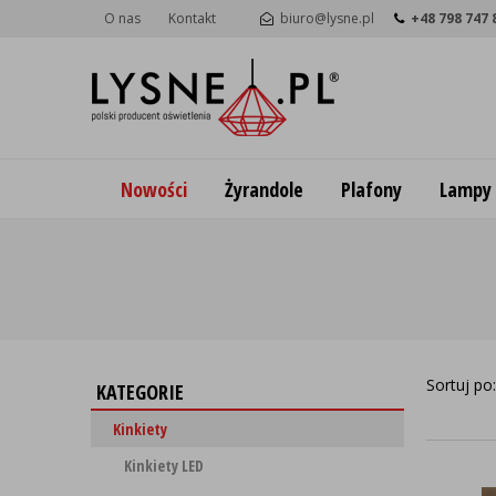
O nas
Kontakt
biuro@lysne.pl
+48 798 747 
Nowości
Żyrandole
Plafony
Lampy
Sortuj po
KATEGORIE
Kinkiety
Kinkiety LED