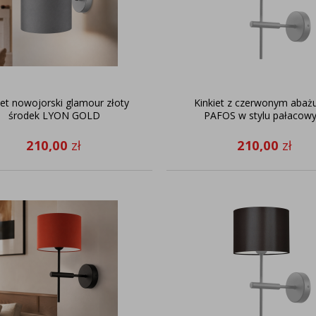
iet nowojorski glamour złoty
Kinkiet z czerwonym abaż
środek LYON GOLD
PAFOS w stylu pałacow
210,00
zł
210,00
zł