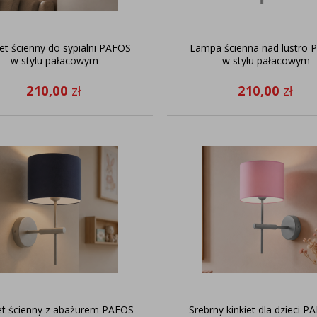
iet ścienny do sypialni PAFOS
Lampa ścienna nad lustro 
w stylu pałacowym
w stylu pałacowym
210,00
zł
210,00
zł
et ścienny z abażurem PAFOS
Srebrny kinkiet dla dzieci P