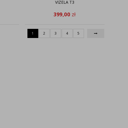
VIZELA T3
399,00
zł
1
2
3
4
5