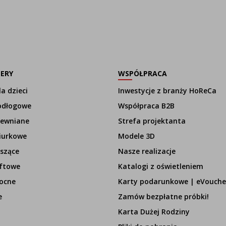
LERY
WSPÓŁPRACA
a dzieci
Inwestycje z branży HoReCa
odłogowe
Współpraca B2B
rewniane
Strefa projektanta
iurkowe
Modele 3D
szące
Nasze realizacje
ftowe
Katalogi z oświetleniem
ocne
Karty podarunkowe | eVouche
e
Zamów bezpłatne próbki!
Karta Dużej Rodziny