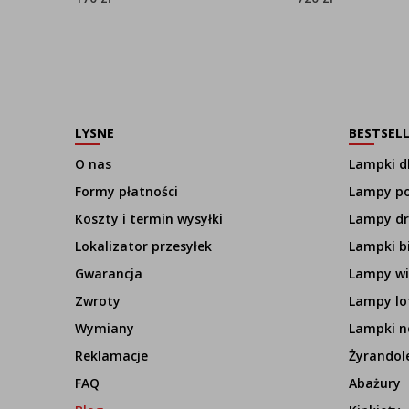
LYSNE
BESTSEL
O nas
Lampki dl
Formy płatności
Lampy p
Koszty i termin wysyłki
Lampy d
Lokalizator przesyłek
Lampki b
Gwarancja
Lampy wi
Zwroty
Lampy lo
Wymiany
Lampki n
Reklamacje
Żyrandol
FAQ
Abażury