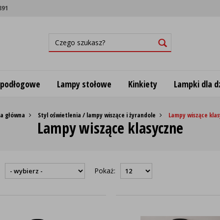
891
 podłogowe
Lampy stołowe
Kinkiety
Lampki dla dz
na główna
Styl oświetlenia / lampy wiszące i żyrandole
Lampy wiszące kla
Lampy wiszące klasyczne
:
Pokaż: