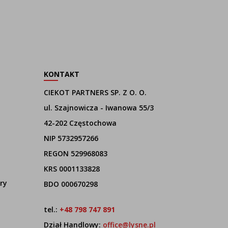
KONTAKT
CIEKOT PARTNERS SP. Z O. O.
ul. Szajnowicza - Iwanowa 55/3
42-202 Częstochowa
NIP 5732957266
REGON 529968083
KRS 0001133828
ry
BDO 000670298
tel.:
+48 798 747 891
Dział Handlowy:
office@lysne.pl