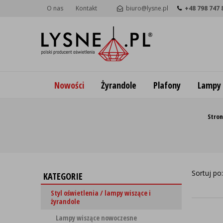
O nas
Kontakt
biuro@lysne.pl
+48 798 747 
Nowości
Żyrandole
Plafony
Lampy
Stro
Sortuj po
KATEGORIE
Styl oświetlenia / lampy wiszące i
żyrandole
Lampy wiszące nowoczesne