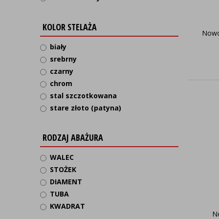
KOLOR STELAŻA
Nowo
biały
srebrny
czarny
chrom
stal szczotkowana
stare złoto (patyna)
RODZAJ ABAŻURA
WALEC
STOŻEK
DIAMENT
TUBA
KWADRAT
N