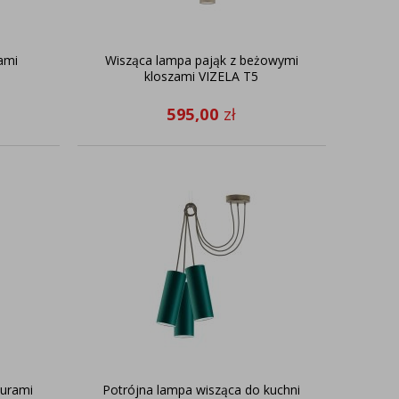
ami
Wisząca lampa pająk z beżowymi
kloszami VIZELA T5
595,00
zł
żurami
Potrójna lampa wisząca do kuchni