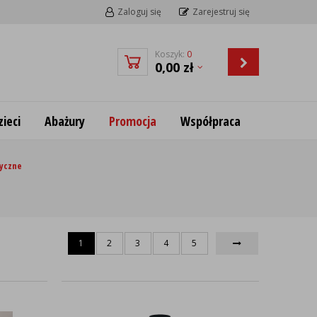
Zaloguj się
Zarejestruj się
Koszyk:
0
0,00
zł
ieci
Abażury
Promocja
Współpraca
syczne
1
2
3
4
5