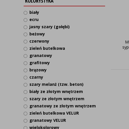
KOLORYSTYKA
biały
ecru
jasny szary (gołębi)
beżowy
czerwony
Mi
syp
zieleń butelkowa
granatowy
grafitowy
brązowy
czarny
szary melanż (tzw. beton)
biały ze złotym wnętrzem
szary ze złotym wnętrzem
granatowy ze złotym wnętrzem
zieleń butelkowa VELUR
granatowy VELUR
wielokolorowy