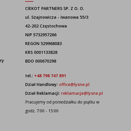
CIEKOT PARTNERS SP. Z O. O.
ul. Szajnowicza - Iwanowa 55/3
42-202 Częstochowa
NIP 5732957266
REGON 529968083
KRS 0001133828
ry
BDO 000670298
tel.:
+48 798 747 891
Dział Handlowy:
office@lysne.pl
Dział Reklamacji:
reklamacje@lysne.pl
Pracujemy od poniedziałku do piątku w
godz. 7:00 - 15:00