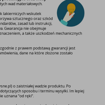
ytych wad materiałowych.
ok lakierniczych wskutek
tworzywa sztucznego oraz szkód
ndardów, zasad lub instrukcji,
wa.
Gwarancja nie obejmuje
zeznaczeniem, a także uszkodzeń mechanicznych
 zgodnie z prawem podstawą gwarancji jest
amówienia, dane na które złożone zostało
sne.pl
)
o zaistniałej wadzie produktu. Po
i dotyczących sposobu i terminu wysyłki. Im lepiej
e uznana "od ręki".