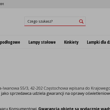
891
 podłogowe
Lampy stołowe
Kinkiety
Lampki dla dz
wicza-Iwanowa 55/3, 42-202 Częstochowa wpisana do Krajoweg
 jako sprzedawca udziela gwarancji na oprawy oświetlenio
waru Konsumentowi.
Gwarancją objęte są wyłącznie wad