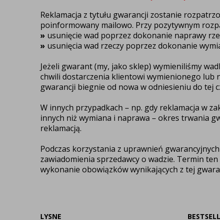
Reklamacja z tytułu gwarancji zostanie rozpatrzon
poinformowany mailowo. Przy pozytywnym rozpat
»
usunięcie wad poprzez dokonanie naprawy rze
»
usunięcia wad rzeczy poprzez dokonanie wymi
Jeżeli gwarant (my, jako sklep) wymieniliśmy wa
chwili dostarczenia klientowi wymienionego lu
gwarancji biegnie od nowa w odniesieniu do tej cz
W innych przypadkach – np. gdy reklamacja w za
innych niż wymiana i naprawa – okres trwania gw
reklamacją.
Podczas korzystania z uprawnień gwarancyjnych 
zawiadomienia sprzedawcy o wadzie. Termin ten bi
wykonanie obowiązków wynikających z tej gwaran
LYSNE
BESTSEL