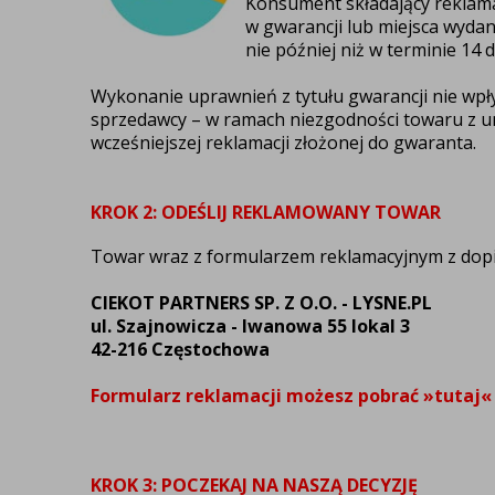
Konsument składający reklama
w gwarancji lub miejsca wyda
nie później niż w terminie 14
Wykonanie uprawnień z tytułu gwarancji nie wp
sprzedawcy – w ramach niezgodności towaru z u
wcześniejszej reklamacji złożonej do gwaranta.
KROK 2: ODEŚLIJ REKLAMOWANY TOWAR
Towar wraz z
formularzem reklamacyjnym
z dop
CIEKOT PARTNERS SP. Z O.O. - LYSNE.PL
ul. Szajnowicza - Iwanowa 55 lokal 3
42-216 Częstochowa
Formularz reklamacji możesz pobrać »
tutaj
«
KROK 3: POCZEKAJ NA NASZĄ DECYZJĘ