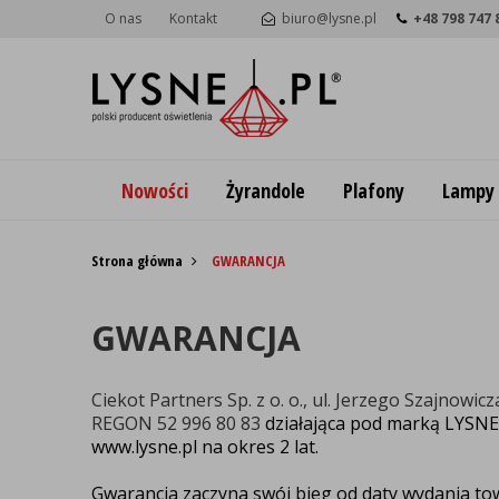
O nas
Kontakt
biuro@lysne.pl
+48 798 747 
Nowości
Żyrandole
Plafony
Lampy
Strona główna
GWARANCJA
GWARANCJA
Ciekot Partners Sp. z o. o., ul. Jerzego Szajno
REGON 52 996 80 83
działająca pod marką LYSNE
www.lysne.pl
na okres 2 lat.
Gwarancja zaczyna swój bieg od daty
wydania to