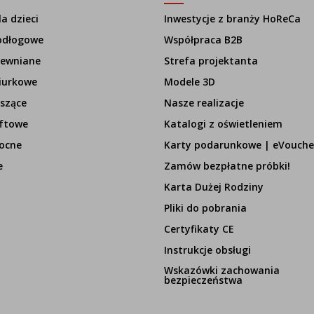
a dzieci
Inwestycje z branży HoReCa
odłogowe
Współpraca B2B
rewniane
Strefa projektanta
iurkowe
Modele 3D
szące
Nasze realizacje
ftowe
Katalogi z oświetleniem
ocne
Karty podarunkowe | eVouche
e
Zamów bezpłatne próbki!
Karta Dużej Rodziny
Pliki do pobrania
Certyfikaty CE
Instrukcje obsługi
Wskazówki zachowania
bezpieczeństwa