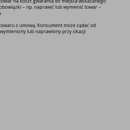
y towar na koszt gwaranta do miejsca wskazanego
obowiązki – np. naprawić lub wymienić towar –
.
i towaru z umową. Konsument może żądać od
wymieniony lub naprawiony przy okazji