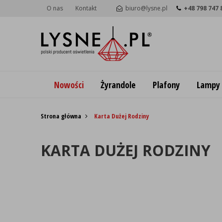
O nas
Kontakt
biuro@lysne.pl
+48 798 747 
Nowości
Żyrandole
Plafony
Lampy
Strona główna
Karta Dużej Rodziny
KARTA DUŻEJ RODZINY