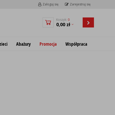
Zaloguj się
Zarejestruj się
Koszyk:
0
0,00
zł
ieci
Abażury
Promocja
Współpraca