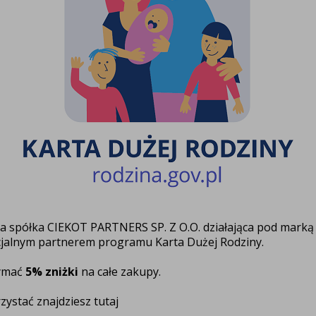
za spółka CIEKOT PARTNERS SP. Z O.O. działająca pod mark
icjalnym partnerem programu Karta Dużej Rodziny.
zymać
5% zniżki
na całe zakupy.
rzystać znajdziesz
tutaj