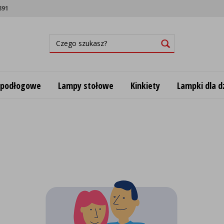
891
 podłogowe
Lampy stołowe
Kinkiety
Lampki dla dz