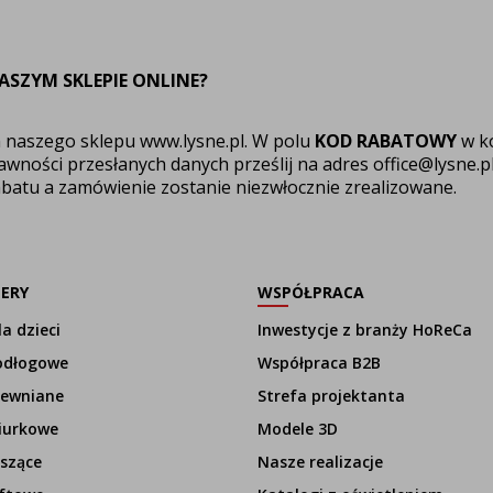
ASZYM SKLEPIE ONLINE?
m naszego sklepu
www.lysne.pl
. W polu
KOD RABATOWY
w k
awności przesłanych danych prześlij na adres
office@lysne.p
abatu a zamówienie zostanie niezwłocznie zrealizowane.
LERY
WSPÓŁPRACA
a dzieci
Inwestycje z branży HoReCa
odłogowe
Współpraca B2B
rewniane
Strefa projektanta
iurkowe
Modele 3D
szące
Nasze realizacje