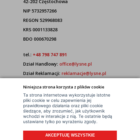
42-202 Częstochowa
NIP 5732957266
REGON 529968083
KRS 0001133828
BDO 000670298
tel.:
+48 798 747 891
Dział Handlowy:
office@lysne.pl
Dział Reklamacji:
reklamacje@lysne.pl
Pracujemy od poniedziałku do piątku w godz.
Niniejsza strona korzysta z plików cookie
7:00 - 15:00
Ta strona internetowa wykorzystuje istotne
pliki cookie w celu zapewnienia jej
prawidłowego działania oraz pliki cookie
śledzące, aby zrozumieć, jak użytkownik
wchodzi w interakcje z nią. Te ostatnie będą
ustawiane tylko po wyrażeniu zgody.
AKCEPTUJĘ WSZYSTKIE
© Wszelkie Prawa Zastrzeżone