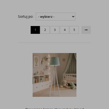
Sortuj po:
1
2
3
4
5