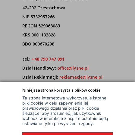
42-202 Częstochowa
NIP 5732957266
REGON 529968083
KRS 0001133828
BDO 000670298
tel.:
+48 798 747 891
Dział Handlowy:
office@lysne.pl
Dział Reklamacji:
reklamacje@lysne.pl
Pracujemy od poniedziałku do piątku w godz.
Niniejsza strona korzysta z plików cookie
7:00 - 15:00
Ta strona internetowa wykorzystuje istotne
pliki cookie w celu zapewnienia jej
prawidłowego działania oraz pliki cookie
śledzące, aby zrozumieć, jak użytkownik
wchodzi w interakcje z nią. Te ostatnie będą
ustawiane tylko po wyrażeniu zgody.