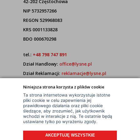
42-202 Częstochowa
NIP 5732957266
REGON 529968083
KRS 0001133828
BDO 000670298
tel.:
+48 798 747 891
Dział Handlowy:
office@lysne.pl
Dział Reklamacji:
reklamacje@lysne.pl
Pracujemy od poniedziałku do piątku w godz.
Niniejsza strona korzysta z plików cookie
7:00 - 15:00
Ta strona internetowa wykorzystuje istotne
pliki cookie w celu zapewnienia jej
prawidłowego działania oraz pliki cookie
śledzące, aby zrozumieć, jak użytkownik
wchodzi w interakcje z nią. Te ostatnie będą
ustawiane tylko po wyrażeniu zgody.
AKCEPTUJĘ WSZYSTKIE
© Wszelkie Prawa Zastrzeżone