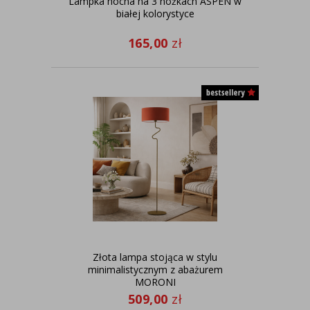
Lampka nocna na 3 nóżkach ASPEN w
białej kolorystyce
165,00
zł
Złota lampa stojąca w stylu
minimalistycznym z abażurem
MORONI
509,00
zł