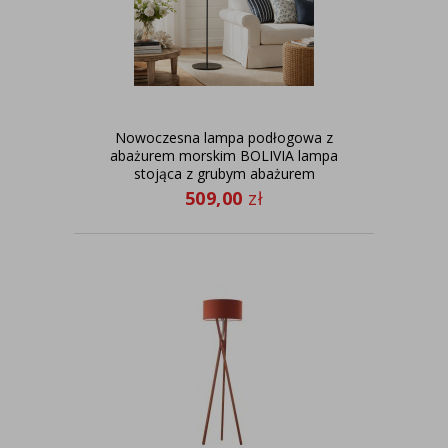
Nowoczesna lampa podłogowa z
abażurem morskim BOLIVIA lampa
stojąca z grubym abażurem
materiałowym
509,00
zł