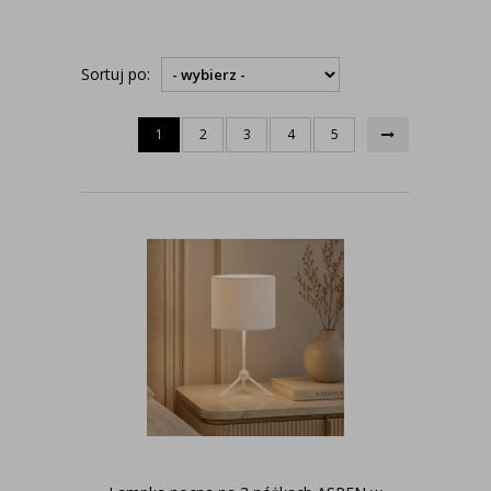
Sortuj po:
1
2
3
4
5