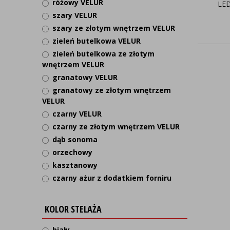
różowy VELUR
LED
szary VELUR
szary ze złotym wnętrzem VELUR
zieleń butelkowa VELUR
zieleń butelkowa ze złotym
wnętrzem VELUR
granatowy VELUR
granatowy ze złotym wnętrzem
VELUR
czarny VELUR
czarny ze złotym wnętrzem VELUR
dąb sonoma
orzechowy
kasztanowy
czarny ażur z dodatkiem forniru
KOLOR STELAŻA
biały