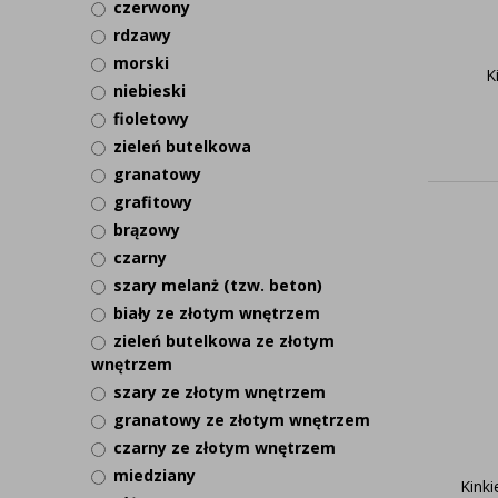
czerwony
rdzawy
morski
K
niebieski
fioletowy
zieleń butelkowa
granatowy
grafitowy
brązowy
czarny
szary melanż (tzw. beton)
biały ze złotym wnętrzem
zieleń butelkowa ze złotym
wnętrzem
szary ze złotym wnętrzem
granatowy ze złotym wnętrzem
czarny ze złotym wnętrzem
miedziany
Kinki