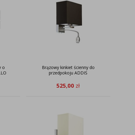
y o
Brązowy kinkiet ścienny do
LLO
przedpokoju ADDIS
525,00
zł