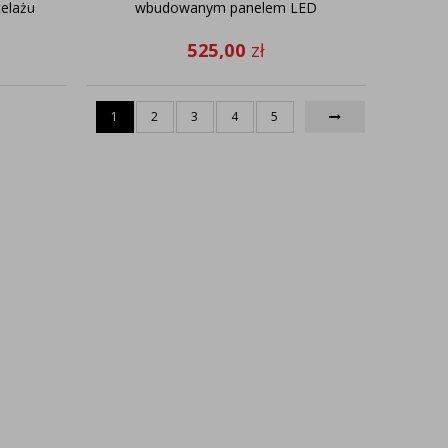
elażu
wbudowanym panelem LED
525,00
zł
1
2
3
4
5