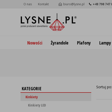
O nas
Kontakt
biuro@lysne.pl
+48 798 747 
Nowości
Żyrandole
Plafony
Lampy
Sortuj po
KATEGORIE
Kinkiety
Kinkiety LED