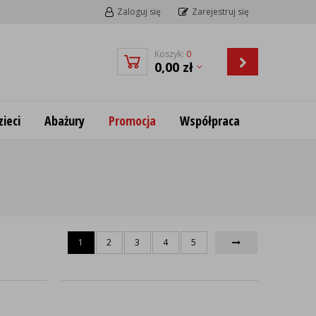
Zaloguj się
Zarejestruj się
Koszyk:
0
0,00
zł
ieci
Abażury
Promocja
Współpraca
1
2
3
4
5