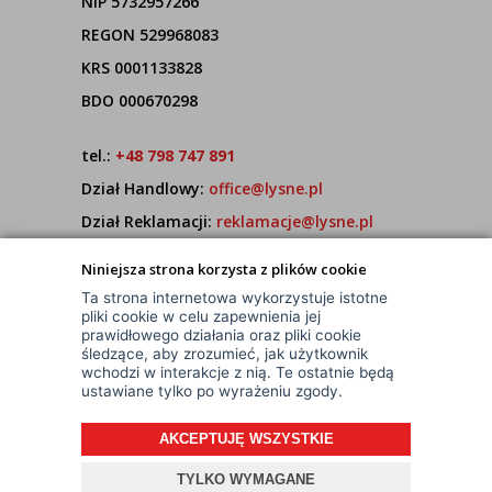
NIP 5732957266
REGON 529968083
KRS 0001133828
BDO 000670298
tel.:
+48 798 747 891
Dział Handlowy:
office@lysne.pl
Dział Reklamacji:
reklamacje@lysne.pl
Pracujemy od poniedziałku do piątku w godz.
Niniejsza strona korzysta z plików cookie
7:00 - 15:00
Ta strona internetowa wykorzystuje istotne
pliki cookie w celu zapewnienia jej
prawidłowego działania oraz pliki cookie
śledzące, aby zrozumieć, jak użytkownik
wchodzi w interakcje z nią. Te ostatnie będą
ustawiane tylko po wyrażeniu zgody.
AKCEPTUJĘ WSZYSTKIE
© Wszelkie Prawa Zastrzeżone
Projekt i oprogramowanie sklepu:
ebexo
TYLKO WYMAGANE