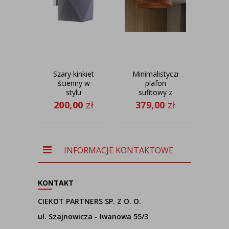
Szary kinkiet
Minimalistyczny
Cza
ścienny w
plafon
stylu
sufitowy z
pod
skandynawskim
abażurem do
we
200,00
zł
379,00
zł
50
LED ODESSA
sypialni
ab
WENECJA
M
ECO fi - 40
cm - kolor
kasztanowy
INFORMACJE KONTAKTOWE
KONTAKT
CIEKOT PARTNERS SP. Z O. O.
ul. Szajnowicza - Iwanowa 55/3