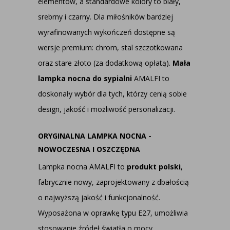
elementów, a standardowe kolory to biały,
srebrny i czarny. Dla miłośników bardziej
wyrafinowanych wykończeń dostępne są
wersje premium: chrom, stal szczotkowana
oraz stare złoto (za dodatkową opłatą).
Mała
lampka nocna do sypialni
AMALFI to
doskonały wybór dla tych, którzy cenią sobie
design, jakość i możliwość personalizacji.
ORYGINALNA LAMPKA NOCNA -
NOWOCZESNA I OSZCZĘDNA
Lampka nocna AMALFI to
produkt polski
,
fabrycznie nowy, zaprojektowany z dbałością
o najwyższą jakość i funkcjonalność.
Wyposażona w oprawkę typu E27, umożliwia
stosowanie źródeł światła o mocy