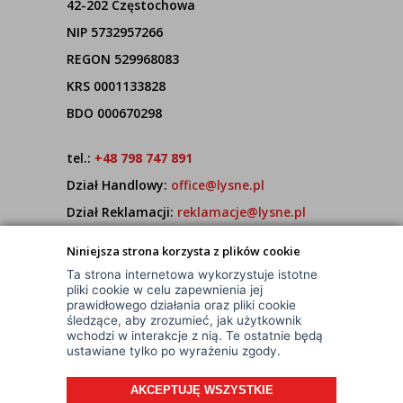
42-202 Częstochowa
NIP 5732957266
REGON 529968083
KRS 0001133828
BDO 000670298
tel.:
+48 798 747 891
Dział Handlowy:
office@lysne.pl
Dział Reklamacji:
reklamacje@lysne.pl
Pracujemy od poniedziałku do piątku w godz.
Niniejsza strona korzysta z plików cookie
7:00 - 15:00
Ta strona internetowa wykorzystuje istotne
pliki cookie w celu zapewnienia jej
prawidłowego działania oraz pliki cookie
śledzące, aby zrozumieć, jak użytkownik
wchodzi w interakcje z nią. Te ostatnie będą
ustawiane tylko po wyrażeniu zgody.
AKCEPTUJĘ WSZYSTKIE
© Wszelkie Prawa Zastrzeżone