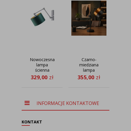
Nowoczesna
Czarno-
B
lampa
miedziana
ścienna
lampa
st
TULON
biurkowa
s
329,00
zł
355,00
zł
37
GOLD
regulowana
st
MALI GLAM
INFORMACJE KONTAKTOWE
KONTAKT