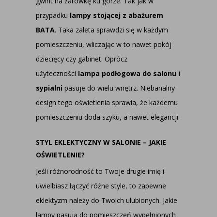
gwint na żarówkę ku górze. Tak jak w
przypadku
lampy stojącej z abażurem
BATA
. Taka zaleta sprawdzi się w każdym
pomieszczeniu, wliczając w to nawet pokój
dziecięcy czy gabinet. Oprócz
użyteczności
lampa podłogowa do salonu i
sypialni
pasuje do wielu wnętrz. Niebanalny
design tego oświetlenia sprawia, że każdemu
pomieszczeniu doda szyku, a nawet elegancji.
STYL EKLEKTYCZNY W SALONIE – JAKIE
OŚWIETLENIE?
Jeśli różnorodność to Twoje drugie imię i
uwielbiasz łączyć różne style, to zapewne
eklektyzm należy do Twoich ulubionych. Jakie
lampy pasują do pomieszczeń wypełnionych