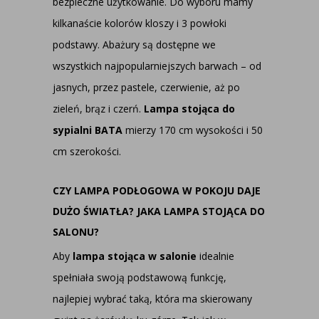
bezpieczne użytkowanie. Do wyboru mamy
kilkanaście kolorów kloszy i 3 powłoki
podstawy. Abażury są dostępne we
wszystkich najpopularniejszych barwach – od
jasnych, przez pastele, czerwienie, aż po
zieleń, brąz i czerń.
Lampa stojąca do
sypialni BATA
mierzy 170 cm wysokości i 50
cm szerokości.
CZY LAMPA PODŁOGOWA W POKOJU DAJE
DUŻO ŚWIATŁA? JAKA LAMPA STOJĄCA DO
SALONU?
Aby
lampa stojąca w salonie
idealnie
spełniała swoją podstawową funkcję,
najlepiej wybrać taką, która ma skierowany