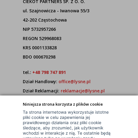
CIEKOT PARTNERS SP. Z O. O.
ul. Szajnowicza - Iwanowa 55/3
42-202 Częstochowa
NIP 5732957266
REGON 529968083
KRS 0001133828
BDO 000670298
tel.:
+48 798 747 891
Dział Handlowy:
office@lysne.pl
Dział Reklamacji:
reklamacje@lysne.pl
Pracujemy od poniedziałku do piątku w godz.
Niniejsza strona korzysta z plików cookie
7:00 - 15:00
Ta strona internetowa wykorzystuje istotne
pliki cookie w celu zapewnienia jej
prawidłowego działania oraz pliki cookie
śledzące, aby zrozumieć, jak użytkownik
wchodzi w interakcje z nią. Te ostatnie będą