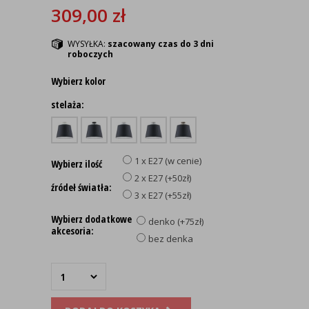
309,00
zł
WYSYŁKA:
szacowany czas do 3 dni
roboczych
Wybierz kolor
stelaża:
1 x E27 (w cenie)
Wybierz ilość
2 x E27 (+50zł)
źródeł światła:
3 x E27 (+55zł)
Wybierz dodatkowe
denko (+75zł)
akcesoria:
bez denka