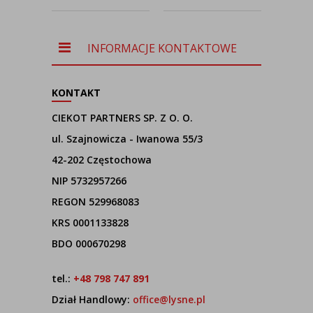
czarny
T
V
ab
INFORMACJE KONTAKTOWE
KONTAKT
CIEKOT PARTNERS SP. Z O. O.
ul. Szajnowicza - Iwanowa 55/3
42-202 Częstochowa
NIP 5732957266
REGON 529968083
KRS 0001133828
BDO 000670298
tel.:
+48 798 747 891
Dział Handlowy:
office@lysne.pl