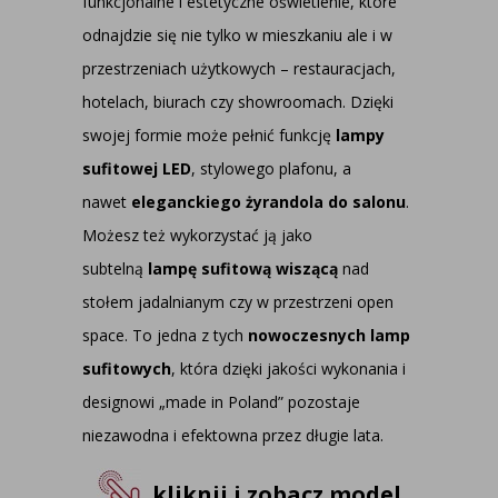
funkcjonalne i estetyczne oświetlenie, które
odnajdzie się nie tylko w mieszkaniu ale i w
przestrzeniach użytkowych – restauracjach,
hotelach, biurach czy showroomach. Dzięki
swojej formie może pełnić funkcję
lampy
sufitowej LED
, stylowego plafonu, a
nawet
eleganckiego żyrandola do salonu
.
Możesz też wykorzystać ją jako
subtelną
lampę sufitową wiszącą
nad
stołem jadalnianym czy w przestrzeni open
space. To jedna z tych
nowoczesnych lamp
sufitowych
, która dzięki jakości wykonania i
designowi „made in Poland” pozostaje
niezawodna i efektowna przez długie lata.
kliknij i zobacz model