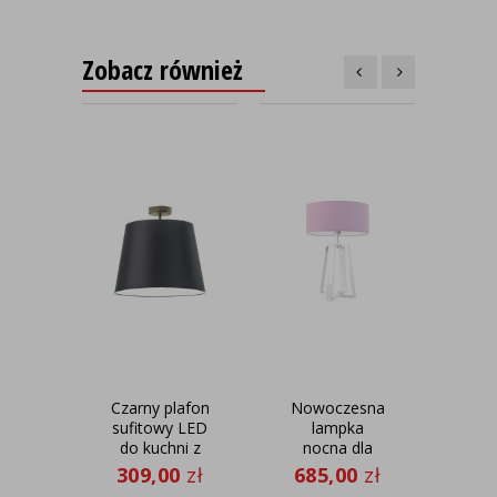
Zobacz również
Czarny plafon
Nowoczesna
Now
sufitowy LED
lampka
do kuchni z
nocna dla
po
abażurem
dziewczynki
L
309,00
zł
685,00
zł
58
KAIR - kolor
THOR