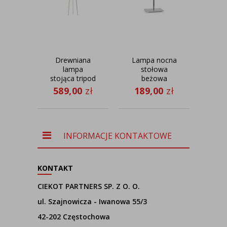
Drewniana
Lampa nocna
Cza
lampa
stołowa
st
stojąca tripod
beżowa
kl
MIAMI
AMALFI
589,00
zł
189,00
zł
95
w
KAL
INFORMACJE KONTAKTOWE
KONTAKT
CIEKOT PARTNERS SP. Z O. O.
ul. Szajnowicza - Iwanowa 55/3
42-202 Częstochowa