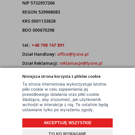
NIP 5732957266
REGON 529968083
KRS 0001133828
BDO 000670298
tel.:
+48 798 747 891
Dział Handlowy:
office@lysne.pl
Dział Reklamacji:
reklamacje@lysne.pl
Pracujemy od poniedziałku do piątku w godz.
Niniejsza strona korzysta z plików cookie
7:00 - 15:00
Ta strona internetowa wykorzystuje istotne
pliki cookie w celu zapewnienia jej
prawidłowego działania oraz pliki cookie
śledzące, aby zrozumieć, jak użytkownik
wchodzi w interakcje z nią. Te ostatnie będą
ustawiane tylko po wyrażeniu zgody.
AKCEPTUJĘ WSZYSTKIE
© Wszelkie Prawa Zastrzeżone
Projekt i oprogramowanie sklepu:
ebexo
TYLKO WYMAGANE