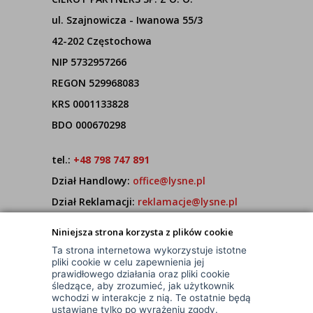
ul. Szajnowicza - Iwanowa 55/3
42-202 Częstochowa
NIP 5732957266
REGON 529968083
KRS 0001133828
BDO 000670298
tel.:
+48 798 747 891
Dział Handlowy:
office@lysne.pl
Dział Reklamacji:
reklamacje@lysne.pl
Pracujemy od poniedziałku do piątku w godz.
Niniejsza strona korzysta z plików cookie
7:00 - 15:00
Ta strona internetowa wykorzystuje istotne
pliki cookie w celu zapewnienia jej
prawidłowego działania oraz pliki cookie
śledzące, aby zrozumieć, jak użytkownik
wchodzi w interakcje z nią. Te ostatnie będą
ustawiane tylko po wyrażeniu zgody.