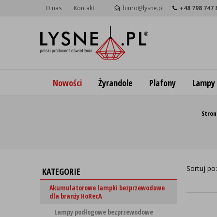
O nas
Kontakt
biuro@lysne.pl
+48 798 747 
Nowości
Żyrandole
Plafony
Lampy
Stron
Sortuj po
KATEGORIE
Akumulatorowe lampki bezprzewodowe
dla branży HoRecA
Lampy podłogowe bezprzewodowe