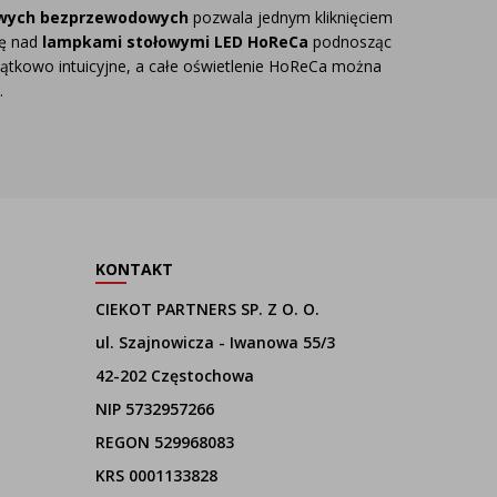
owych bezprzewodowych
pozwala jednym kliknięciem
lę nad
lampkami stołowymi LED HoReCa
podnosząc
wyjątkowo intuicyjne, a całe oświetlenie HoReCa można
.
KONTAKT
CIEKOT PARTNERS SP. Z O. O.
ul. Szajnowicza - Iwanowa 55/3
42-202 Częstochowa
NIP 5732957266
REGON 529968083
KRS 0001133828