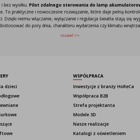
 i bez wysiłku.
Pilot zdalnego sterowania do lamp akumulator
urze. To praktyczne i nowoczesne rozwiązanie, które daje pełną kontro
i.
Dzięki niemu włączanie, wyłączanie i regulacja światła stają się 
dostosować do pory dnia, charakteru wydarzenia czy klimatu wnętrza
rozwiń >>
LERY
WSPÓŁPRACA
a dzieci
Inwestycje z branży HoReCa
odłogowe
Współpraca B2B
rewniane
Strefa projektanta
iurkowe
Modele 3D
szące
Nasze realizacje
ftowe
Katalogi z oświetleniem