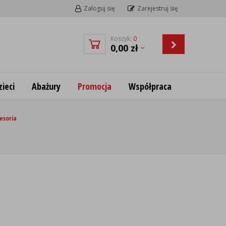
Zaloguj się
Zarejestruj się
Koszyk:
0
0,00
zł
ieci
Abażury
Promocja
Współpraca
esoria