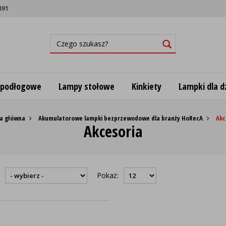
891
 podłogowe
Lampy stołowe
Kinkiety
Lampki dla dz
a główna
Akumulatorowe lampki bezprzewodowe dla branży HoRecA
Akc
Akcesoria
:
Pokaż: