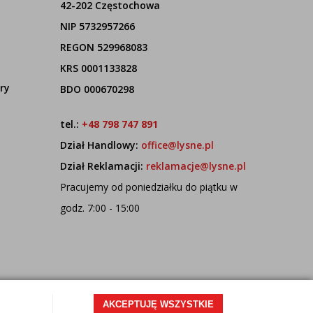
42-202 Częstochowa
NIP 5732957266
REGON 529968083
KRS 0001133828
ry
BDO 000670298
tel.:
+48 798 747 891
Dział Handlowy:
office@lysne.pl
Dział Reklamacji:
reklamacje@lysne.pl
Pracujemy od poniedziałku do piątku w
godz. 7:00 - 15:00
AKCEPTUJĘ WSZYSTKIE