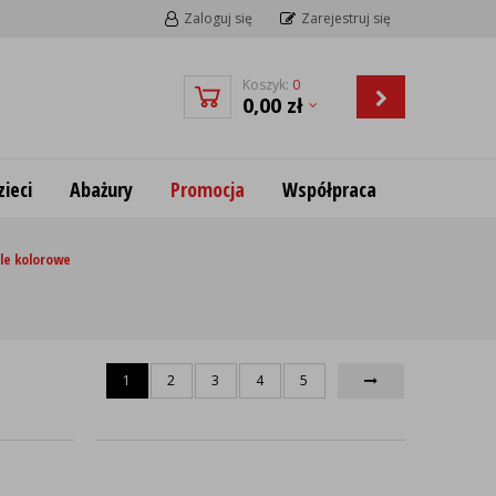
Zaloguj się
Zarejestruj się
Koszyk:
0
0,00
zł
ieci
Abażury
Promocja
Współpraca
le kolorowe
1
2
3
4
5