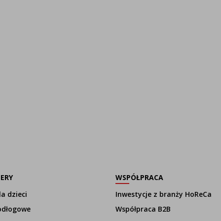
LERY
WSPÓŁPRACA
a dzieci
Inwestycje z branży HoReCa
odłogowe
Współpraca B2B