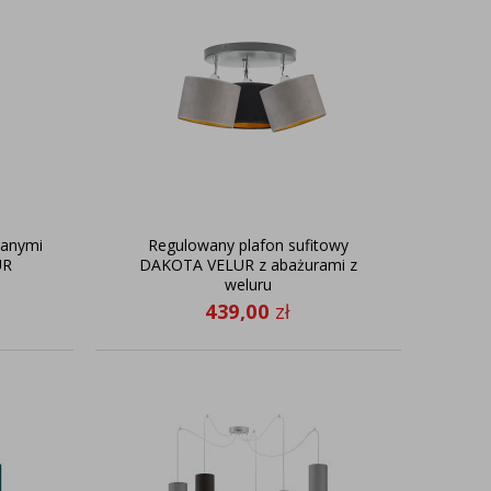
wanymi
Regulowany plafon sufitowy
UR
DAKOTA VELUR z abażurami z
weluru
439,00
zł