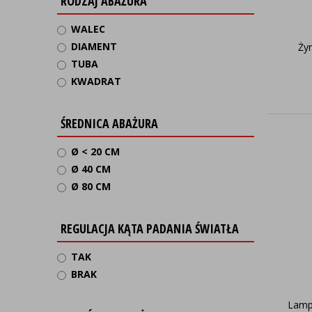
RODZAJ ABAŻURA
WALEC
DIAMENT
Ży
TUBA
KWADRAT
ŚREDNICA ABAŻURA
Ø < 20 CM
Ø 40 CM
Ø 80 CM
REGULACJA KĄTA PADANIA ŚWIATŁA
TAK
BRAK
Lampa