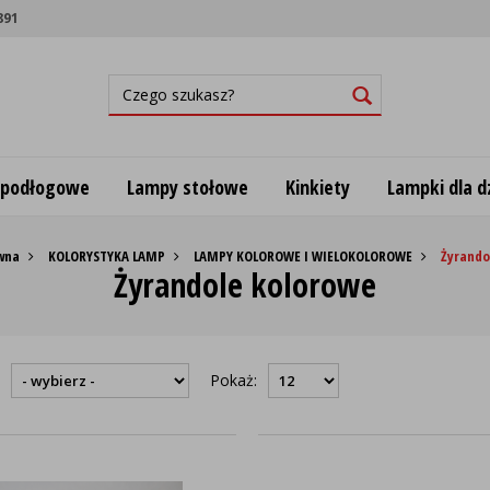
891
 podłogowe
Lampy stołowe
Kinkiety
Lampki dla dz
wna
KOLORYSTYKA LAMP
LAMPY KOLOROWE I WIELOKOLOROWE
Żyrando
Żyrandole kolorowe
:
Pokaż: