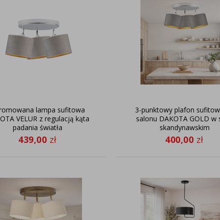
romowana lampa sufitowa
3-punktowy plafon sufito
OTA VELUR z regulacją kąta
salonu DAKOTA GOLD w s
padania światła
skandynawskim
439,00
zł
400,00
zł