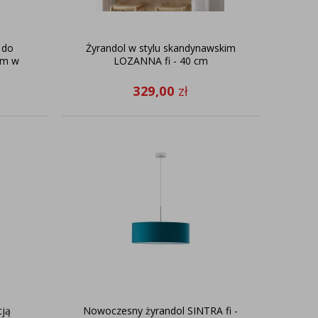
 do
Żyrandol w stylu skandynawskim
cm w
LOZANNA fi - 40 cm
329,00
zł
cją
Nowoczesny żyrandol SINTRA fi -