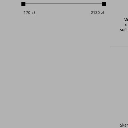
170
zł
2130
zł
Mi
d
suf
Ska