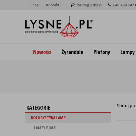
O nas
Kontakt
biuro@lysne.pl
+48 798 747 
Nowości
Żyrandole
Plafony
Lampy
Sortuj po
KATEGORIE
KOLORYSTYKA LAMP
LAMPY BIAŁE