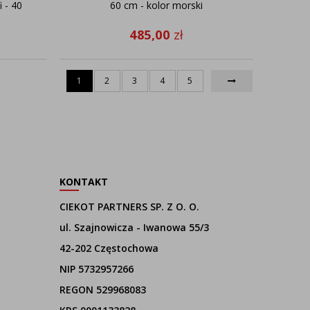
 - 40
60 cm - kolor morski
485,00
zł
1
2
3
4
5
KONTAKT
CIEKOT PARTNERS SP. Z O. O.
ul. Szajnowicza - Iwanowa 55/3
42-202 Częstochowa
NIP 5732957266
REGON 529968083