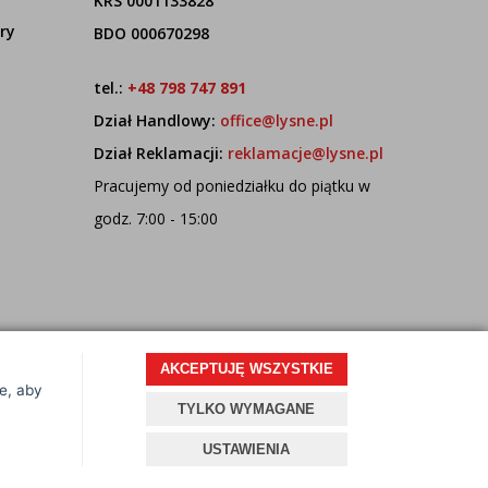
KRS 0001133828
ry
BDO 000670298
tel.:
+48 798 747 891
Dział Handlowy:
office@lysne.pl
Dział Reklamacji:
reklamacje@lysne.pl
Pracujemy od poniedziałku do piątku w
godz. 7:00 - 15:00
AKCEPTUJĘ WSZYSTKIE
ce, aby
Projekt i oprogramowanie sklepu:
ebexo
TYLKO WYMAGANE
USTAWIENIA