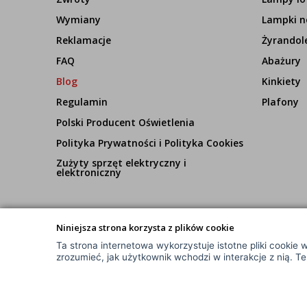
Wymiany
Lampki n
Reklamacje
Żyrandol
FAQ
Abażury
Blog
Kinkiety
Regulamin
Plafony
Polski Producent Oświetlenia
Polityka Prywatności i Polityka Cookies
Zużyty sprzęt elektryczny i
elektroniczny
Niniejsza strona korzysta z plików cookie
Ta strona internetowa wykorzystuje istotne pliki cookie w
© Wszelkie Prawa Zastrzeżone
zrozumieć, jak użytkownik wchodzi w interakcje z nią. T