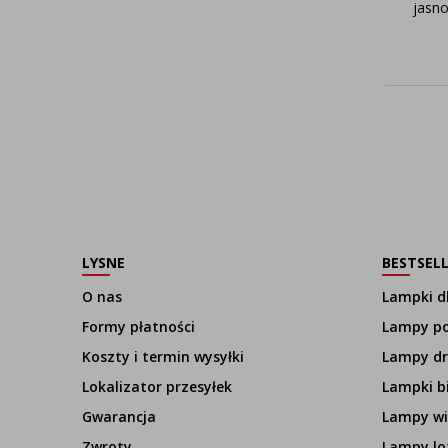
jasn
LYSNE
BESTSEL
O nas
Lampki dl
Formy płatności
Lampy p
Koszty i termin wysyłki
Lampy d
Lokalizator przesyłek
Lampki b
Gwarancja
Lampy wi
Zwroty
Lampy lo