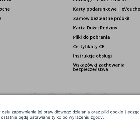
ocne
Karty podarunkowe | eVouche
e
Zamów bezpłatne próbki!
Karta Dużej Rodziny
Pliki do pobrania
Certyfikaty CE
Instrukcje obsługi
Wskazówki zachowania
bezpieczeństwa
 celu zapewnienia jej prawidłowego działania oraz pliki cookie śledzą
e ostatnie będą ustawiane tylko po wyrażeniu zgody.