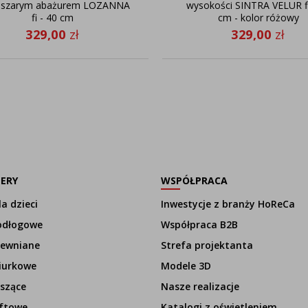
oszarym abażurem LOZANNA
wysokości SINTRA VELUR fi
fi - 40 cm
cm - kolor różowy
329,00
zł
329,00
zł
LERY
WSPÓŁPRACA
a dzieci
Inwestycje z branży HoReCa
odłogowe
Współpraca B2B
rewniane
Strefa projektanta
iurkowe
Modele 3D
szące
Nasze realizacje
ftowe
Katalogi z oświetleniem