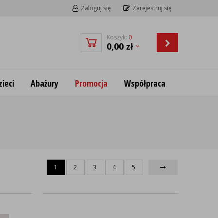
Zaloguj się
Zarejestruj się
Koszyk:
0
0,00
zł
ieci
Abażury
Promocja
Współpraca
1
2
3
4
5