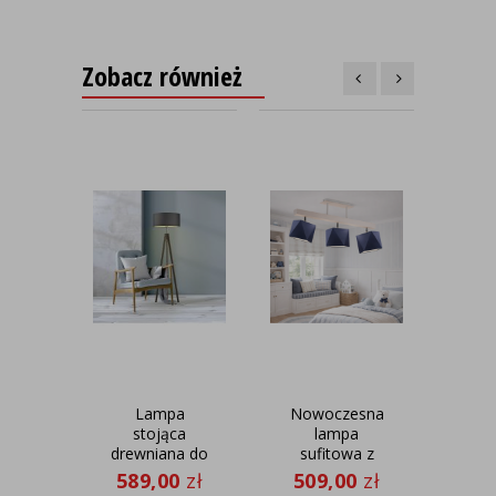
Zobacz również
Lampa
Nowoczesna
3-p
stojąca
lampa
d
drewniana do
sufitowa z
salonu HAITI
ruchomymi
suf
589,00
zł
509,00
zł
57
w kolorze
kloszami
dr