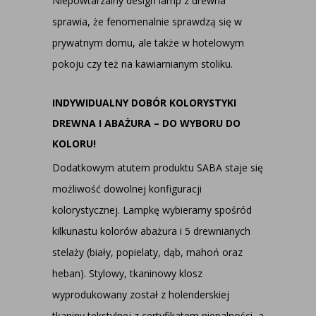
Niepowtarzalny design lamp z drewna
sprawia, że fenomenalnie sprawdzą się w
prywatnym domu, ale także w hotelowym
pokoju czy też na kawiarnianym stoliku.
INDYWIDUALNY DOBÓR KOLORYSTYKI
DREWNA I ABAŻURA – DO WYBORU DO
KOLORU!
Dodatkowym atutem produktu SABA staje się
możliwość dowolnej konfiguracji
kolorystycznej. Lampkę wybieramy spośród
kilkunastu kolorów abażura i 5 drewnianych
stelaży (biały, popielaty, dąb, mahoń oraz
heban). Stylowy, tkaninowy klosz
wyprodukowany został z holenderskiej
tkaniny tekstylnej z certyfikatem niepalności, a