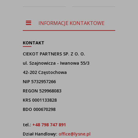
szarości
MIRAMAR
HO
INFORMACJE KONTAKTOWE
KONTAKT
CIEKOT PARTNERS SP. Z O. O.
ul. Szajnowicza - Iwanowa 55/3
42-202 Częstochowa
NIP 5732957266
REGON 529968083
KRS 0001133828
BDO 000670298
tel.:
+48 798 747 891
Dział Handlowy:
office@lysne.pl