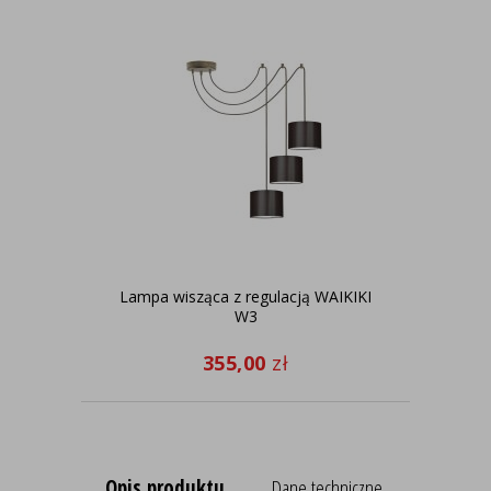
Lampa wisząca z regulacją WAIKIKI
Kl
W3
M
355,00
zł
Opis produktu
Dane techniczne