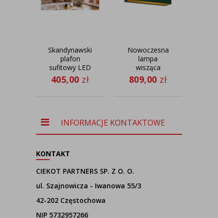
Skandynawski
Nowoczesna
Ska
plafon
lampa
sufitowy LED
wisząca
po
do salonu
podłużna do
do c
405,00
zł
809,00
zł
93
KOLORADO
kuchni MILOS
ru
GOLD
GOLD
k
SA
włą
INFORMACJE KONTAKTOWE
n
KONTAKT
CIEKOT PARTNERS SP. Z O. O.
ul. Szajnowicza - Iwanowa 55/3
42-202 Częstochowa
NIP 5732957266