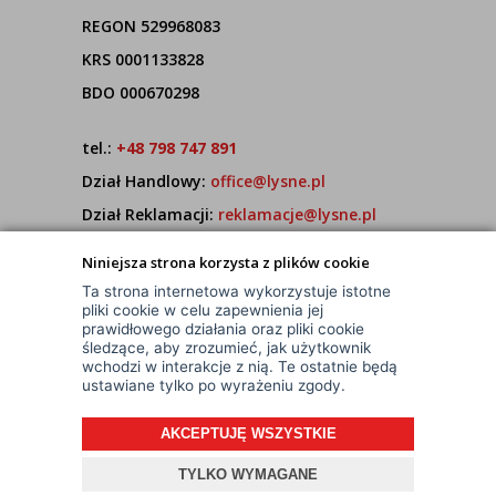
REGON 529968083
KRS 0001133828
BDO 000670298
tel.:
+48 798 747 891
Dział Handlowy:
office@lysne.pl
Dział Reklamacji:
reklamacje@lysne.pl
Pracujemy od poniedziałku do piątku w godz.
Niniejsza strona korzysta z plików cookie
7:00 - 15:00
Ta strona internetowa wykorzystuje istotne
pliki cookie w celu zapewnienia jej
prawidłowego działania oraz pliki cookie
śledzące, aby zrozumieć, jak użytkownik
wchodzi w interakcje z nią. Te ostatnie będą
ustawiane tylko po wyrażeniu zgody.
AKCEPTUJĘ WSZYSTKIE
© Wszelkie Prawa Zastrzeżone
Projekt i oprogramowanie sklepu:
ebexo
TYLKO WYMAGANE