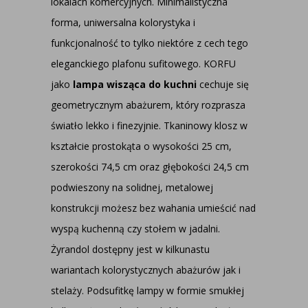
lokalach komercyjnych. Minimalistyczna
forma, uniwersalna kolorystyka i
funkcjonalność to tylko niektóre z cech tego
eleganckiego plafonu sufitowego. KORFU
jako
lampa wisząca do kuchni
cechuje się
geometrycznym abażurem, który rozprasza
światło lekko i finezyjnie. Tkaninowy klosz w
kształcie prostokąta o wysokości 25 cm,
szerokości 74,5 cm oraz głębokości 24,5 cm
podwieszony na solidnej, metalowej
konstrukcji możesz bez wahania umieścić nad
wyspą kuchenną czy stołem w jadalni.
Żyrandol dostępny jest w kilkunastu
wariantach kolorystycznych abażurów jak i
stelaży. Podsufitkę lampy w formie smukłej